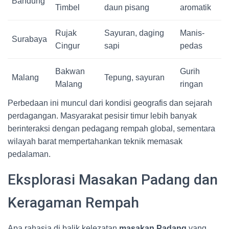
Bandung
Timbel
daun pisang
aromatik
Rujak
Sayuran, daging
Manis-
Surabaya
Cingur
sapi
pedas
Bakwan
Gurih
Malang
Tepung, sayuran
Malang
ringan
Perbedaan ini muncul dari kondisi geografis dan sejarah
perdagangan. Masyarakat pesisir timur lebih banyak
berinteraksi dengan pedagang rempah global, sementara
wilayah barat mempertahankan teknik memasak
pedalaman.
Eksplorasi Masakan Padang dan
Keragaman Rempah
Apa rahasia di balik kelezatan
masakan Padang
yang