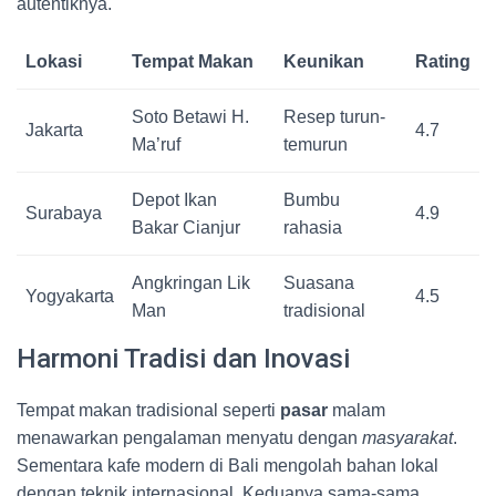
autentiknya.
Lokasi
Tempat Makan
Keunikan
Rating
Soto Betawi H.
Resep turun-
Jakarta
4.7
Ma’ruf
temurun
Depot Ikan
Bumbu
Surabaya
4.9
Bakar Cianjur
rahasia
Angkringan Lik
Suasana
Yogyakarta
4.5
Man
tradisional
Harmoni Tradisi dan Inovasi
Tempat makan tradisional seperti
pasar
malam
menawarkan pengalaman menyatu dengan
masyarakat
.
Sementara kafe modern di Bali mengolah bahan lokal
dengan teknik internasional. Keduanya sama-sama