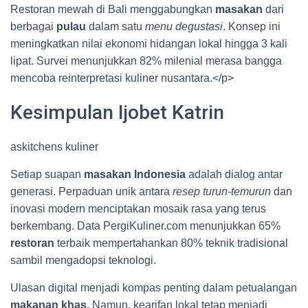
Restoran mewah di Bali menggabungkan
masakan
dari
berbagai
pulau
dalam satu
menu degustasi
. Konsep ini
meningkatkan nilai ekonomi hidangan lokal hingga 3 kali
lipat. Survei menunjukkan 82% milenial merasa bangga
mencoba reinterpretasi kuliner nusantara.</p>
Kesimpulan Ijobet Katrin
askitchens kuliner
Setiap suapan
masakan Indonesia
adalah dialog antar
generasi. Perpaduan unik antara
resep turun-temurun
dan
inovasi modern menciptakan mosaik rasa yang terus
berkembang. Data PergiKuliner.com menunjukkan 65%
restoran
terbaik mempertahankan 80% teknik tradisional
sambil mengadopsi teknologi.
Ulasan digital menjadi kompas penting dalam petualangan
makanan khas
. Namun, kearifan lokal tetap menjadi