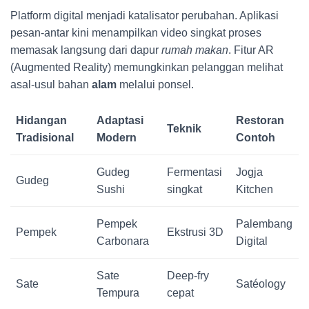
Platform digital menjadi katalisator perubahan. Aplikasi
pesan-antar kini menampilkan video singkat proses
memasak langsung dari dapur
rumah makan
. Fitur AR
(Augmented Reality) memungkinkan pelanggan melihat
asal-usul bahan
alam
melalui ponsel.
Hidangan
Adaptasi
Restoran
Teknik
Tradisional
Modern
Contoh
Gudeg
Fermentasi
Jogja
Gudeg
Sushi
singkat
Kitchen
Pempek
Palembang
Pempek
Ekstrusi 3D
Carbonara
Digital
Sate
Deep-fry
Sate
Satéology
Tempura
cepat