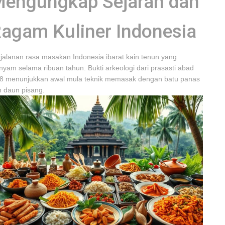
engungkap Sejarah dan
agam Kuliner Indonesia
jalanan rasa masakan Indonesia ibarat kain tenun yang
nyam selama ribuan tahun. Bukti arkeologi dari prasasti abad
-8 menunjukkan awal mula teknik memasak dengan batu panas
 daun pisang.