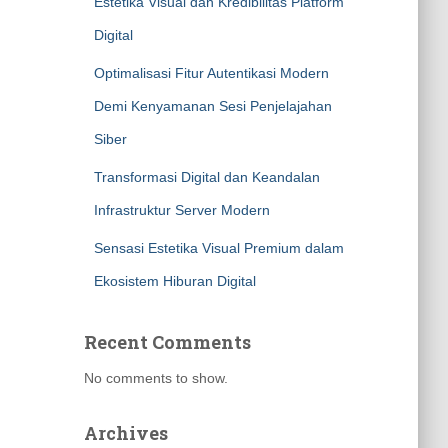
Estetika Visual dan Kredibilitas Platform
Digital
Optimalisasi Fitur Autentikasi Modern
Demi Kenyamanan Sesi Penjelajahan
Siber
Transformasi Digital dan Keandalan
Infrastruktur Server Modern
Sensasi Estetika Visual Premium dalam
Ekosistem Hiburan Digital
Recent Comments
No comments to show.
Archives