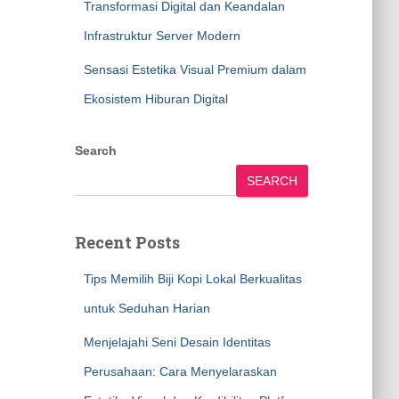
Transformasi Digital dan Keandalan
Infrastruktur Server Modern
Sensasi Estetika Visual Premium dalam
Ekosistem Hiburan Digital
Search
SEARCH
Recent Posts
Tips Memilih Biji Kopi Lokal Berkualitas
untuk Seduhan Harian
Menjelajahi Seni Desain Identitas
Perusahaan: Cara Menyelaraskan