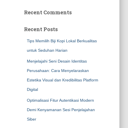
Recent Comments
Recent Posts
Tips Memilih Biji Kopi Lokal Berkualitas
untuk Seduhan Harian
Menjelajahi Seni Desain Identitas
Perusahaan: Cara Menyelaraskan
Estetika Visual dan Kredibilitas Platform
Digital
Optimalisasi Fitur Autentikasi Modern
Demi Kenyamanan Sesi Penjelajahan
Siber