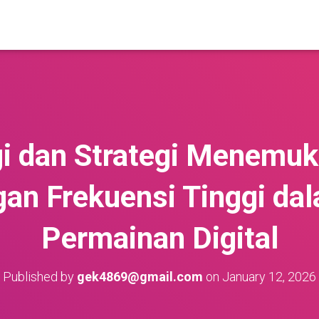
gi dan Strategi Menemuk
n Frekuensi Tinggi dal
Permainan Digital
Published by
gek4869@gmail.com
on
January 12, 2026