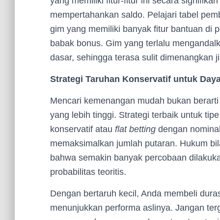
yang memiliki fitur-fitur ini secara signif
mempertahankan saldo. Pelajari tabel pe
gim yang memiliki banyak fitur bantuan di 
babak bonus. Gim yang terlalu mengandalk
dasar, sehingga terasa sulit dimenangkan j
Strategi Taruhan Konservatif untuk Day
Mencari kemenangan mudah bukan berarti b
yang lebih tinggi. Strategi terbaik untuk ti
konservatif atau
flat betting
dengan nominal
memaksimalkan jumlah putaran. Hukum bil
bahwa semakin banyak percobaan dilakukan
probabilitas teoritis.
Dengan bertaruh kecil, Anda membeli dura
menunjukkan performa aslinya. Jangan terg