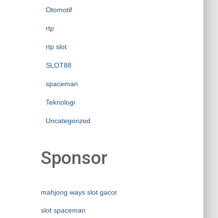
Otomotif
rtp
rtp slot
SLOT88
spaceman
Teknologi
Uncategorized
Sponsor
mahjong ways slot gacor
slot spaceman