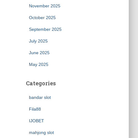
November 2025
October 2025
September 2025
July 2025
June 2025
May 2025
Categories
bandar slot
Fila88
IJOBET
mahjong slot