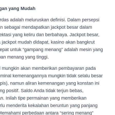
gan yang Mudah
das adalah meluruskan definisi. Dalam persepsi
an sebagai mendapatkan jackpot besar dalam
pektasi yang keliru dan berbahaya. Jackpot besar,
a jackpot mudah didapat, kasino akan bangkrut
h tepat untuk “gampang menang” adalah mesin yang
pan menang yang tinggi.
gi mungkin akan memberikan pembayaran pada
nominal kemenangannya mungkin tidak selalu besar
tipis), namun aliran kemenangan yang konstan ini
 positif. Saldo Anda tidak terjun bebas,
an. Inilah tipe permainan yang memberikan
lu menderita kekalahan beruntun yang panjang
 Memahami perbedaan antara “sering menang”