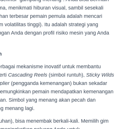
, menikmati hiburan visual, sambil sesekali
han terbesar pemain pemula adalah mencari
latilitas tinggi). Itu adalah strategi yang
ngan Anda dengan profil risiko mesin yang Anda
n
bagai mekanisme inovatif untuk membantu
erti
Cascading Reels
(simbol runtuh),
Sticky Wilds
plier
(pengganda kemenangan) bukan sekadar
 memungkinkan pemain mendapatkan kemenangan
aran. Simbol yang menang akan pecah dan
ng menang lagi.
taruhan), bisa menembak berkali-kali. Memilih gim