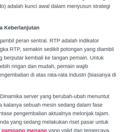
do) adalah kunci awal dalam menyusun strategi
a Keberlanjutan
gambil peran sentral. RTP adalah indikator
ngka RTP, semakin sedikit potongan yang diambil
 berputar kembali ke tangan pemain. Untuk
ebih ringan dan mudah, pemain wajib
embalian di atas rata-rata industri (biasanya di
. Dinamika server yang berubah-ubah menuntut
da kalanya sebuah mesin sedang dalam fase
sentase pengembalian aktualnya melonjak tajam.
Anda yang sedang melakukan riset pasar untuk
or gampang menang
yang valid dan terpercaya,