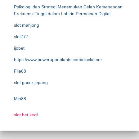
Psikologi dan Strategi Menemukan Celah Kemenangan
Frekuensi Tinggi dalam Labirin Permainan Digital
slot mahjong
slot777
ijobet
https://www.poweruponplants.com/disclaimer
Fila88
slot gacor jepang
Mio88
slot bet kecil