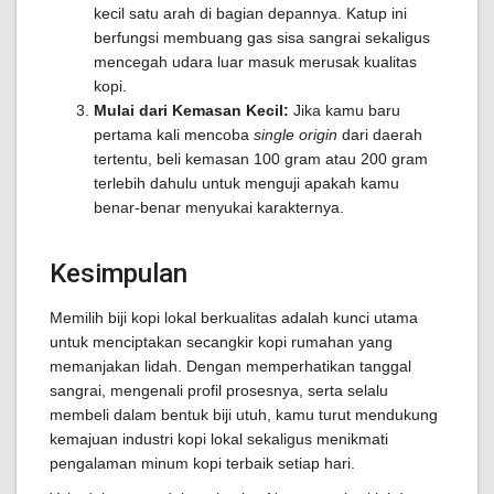
kecil satu arah di bagian depannya. Katup ini
berfungsi membuang gas sisa sangrai sekaligus
mencegah udara luar masuk merusak kualitas
kopi.
Mulai dari Kemasan Kecil:
Jika kamu baru
pertama kali mencoba
single origin
dari daerah
tertentu, beli kemasan 100 gram atau 200 gram
terlebih dahulu untuk menguji apakah kamu
benar-benar menyukai karakternya.
Kesimpulan
Memilih biji kopi lokal berkualitas adalah kunci utama
untuk menciptakan secangkir kopi rumahan yang
memanjakan lidah. Dengan memperhatikan tanggal
sangrai, mengenali profil prosesnya, serta selalu
membeli dalam bentuk biji utuh, kamu turut mendukung
kemajuan industri kopi lokal sekaligus menikmati
pengalaman minum kopi terbaik setiap hari.