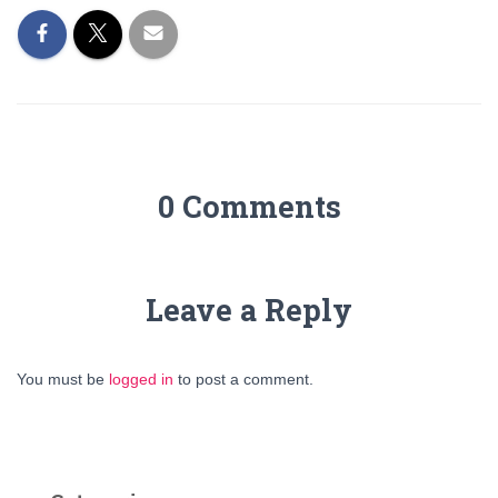
0 Comments
Leave a Reply
You must be
logged in
to post a comment.