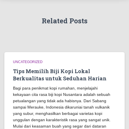
Related Posts
UNCATEGORIZED
Tips Memilih Biji Kopi Lokal
Berkualitas untuk Seduhan Harian
Bagi para penikmat kopi rumahan, menjelajahi
kekayaan cita rasa biji kopi Nusantara adalah sebuah
petualangan yang tidak ada habisnya. Dari Sabang
sampai Merauke, Indonesia dikaruniai tanah vulkanik
yang subur, menghasilkan berbagai varietas kopi
unggulan dengan karakteristik rasa yang sangat unik.
Mulai dari keasaman buah yang segar dari dataran