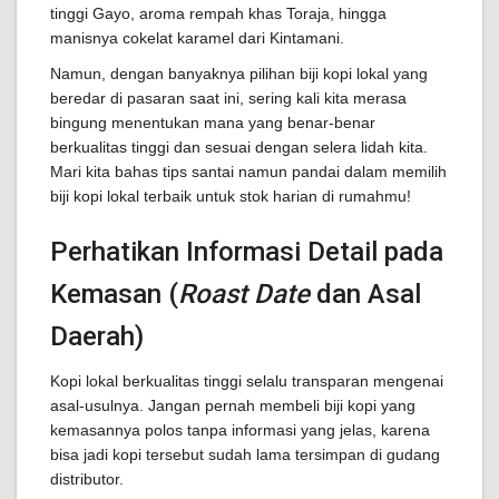
tinggi Gayo, aroma rempah khas Toraja, hingga
manisnya cokelat karamel dari Kintamani.
Namun, dengan banyaknya pilihan biji kopi lokal yang
beredar di pasaran saat ini, sering kali kita merasa
bingung menentukan mana yang benar-benar
berkualitas tinggi dan sesuai dengan selera lidah kita.
Mari kita bahas tips santai namun pandai dalam memilih
biji kopi lokal terbaik untuk stok harian di rumahmu!
Perhatikan Informasi Detail pada
Kemasan (
Roast Date
dan Asal
Daerah)
Kopi lokal berkualitas tinggi selalu transparan mengenai
asal-usulnya. Jangan pernah membeli biji kopi yang
kemasannya polos tanpa informasi yang jelas, karena
bisa jadi kopi tersebut sudah lama tersimpan di gudang
distributor.