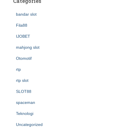
Categories
bandar slot
Fila88
IJOBET
mahjong slot
Otomotif
rtp
rtp slot
SLOT88
spaceman
Teknologi
Uncategorized