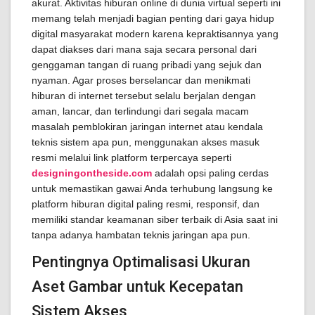
akurat. Aktivitas hiburan online di dunia virtual seperti ini
memang telah menjadi bagian penting dari gaya hidup
digital masyarakat modern karena kepraktisannya yang
dapat diakses dari mana saja secara personal dari
genggaman tangan di ruang pribadi yang sejuk dan
nyaman. Agar proses berselancar dan menikmati
hiburan di internet tersebut selalu berjalan dengan
aman, lancar, dan terlindungi dari segala macam
masalah pemblokiran jaringan internet atau kendala
teknis sistem apa pun, menggunakan akses masuk
resmi melalui link platform terpercaya seperti
designingontheside.com
adalah opsi paling cerdas
untuk memastikan gawai Anda terhubung langsung ke
platform hiburan digital paling resmi, responsif, dan
memiliki standar keamanan siber terbaik di Asia saat ini
tanpa adanya hambatan teknis jaringan apa pun.
Pentingnya Optimalisasi Ukuran
Aset Gambar untuk Kecepatan
Sistem Akses