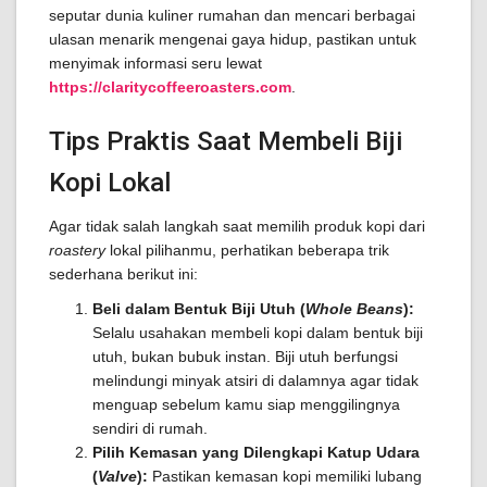
seputar dunia kuliner rumahan dan mencari berbagai
ulasan menarik mengenai gaya hidup, pastikan untuk
menyimak informasi seru lewat
https://claritycoffeeroasters.com
.
Tips Praktis Saat Membeli Biji
Kopi Lokal
Agar tidak salah langkah saat memilih produk kopi dari
roastery
lokal pilihanmu, perhatikan beberapa trik
sederhana berikut ini:
Beli dalam Bentuk Biji Utuh (
Whole Beans
):
Selalu usahakan membeli kopi dalam bentuk biji
utuh, bukan bubuk instan. Biji utuh berfungsi
melindungi minyak atsiri di dalamnya agar tidak
menguap sebelum kamu siap menggilingnya
sendiri di rumah.
Pilih Kemasan yang Dilengkapi Katup Udara
(
Valve
):
Pastikan kemasan kopi memiliki lubang