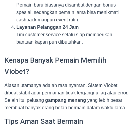
Pemain baru biasanya disambut dengan bonus
spesial, sedangkan pemain lama bisa menikmati
cashback maupun event rutin.
Layanan Pelanggan 24 Jam
Tim customer service selalu siap memberikan
bantuan kapan pun dibutuhkan.
Kenapa Banyak Pemain Memilih
Viobet?
Alasan utamanya adalah rasa nyaman. Sistem Viobet
dibuat stabil agar permainan tidak terganggu lag atau error.
Selain itu, peluang
gampang menang
yang lebih besar
membuat banyak orang betah bermain dalam waktu lama.
Tips Aman Saat Bermain