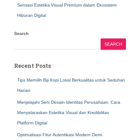
Sensasi Estetika Visual Premium dalam Ekosistem
Hiburan Digital
Search
SEARCH
Recent Posts
Tips Memilih Biji Kopi Lokal Berkualitas untuk Seduhan
Harian
Menjelajahi Seni Desain Identitas Perusahaan: Cara
Menyelaraskan Estetika Visual dan Kredibilitas
Platform Digital
Optimalisasi Fitur Autentikasi Modern Demi