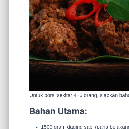
Untuk porsi sekitar 4–6 orang, siapkan bah
Bahan Utama:
1500 gram daging sapi (paha belakang