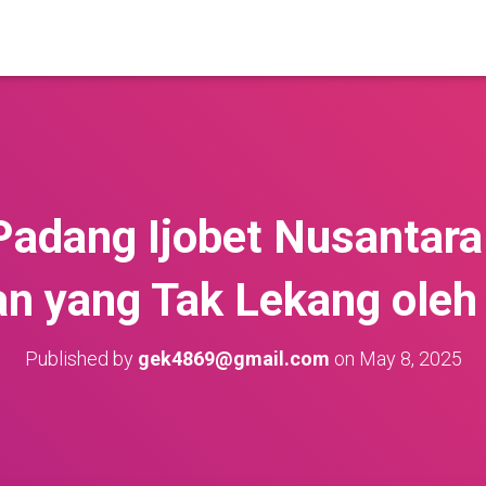
adang Ijobet Nusantara
an yang Tak Lekang oleh
Published by
gek4869@gmail.com
on
May 8, 2025