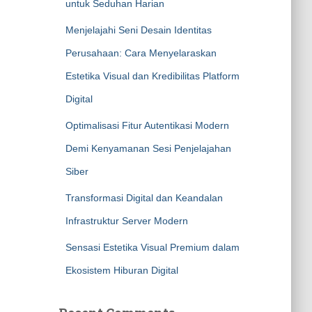
untuk Seduhan Harian
Menjelajahi Seni Desain Identitas
Perusahaan: Cara Menyelaraskan
Estetika Visual dan Kredibilitas Platform
Digital
Optimalisasi Fitur Autentikasi Modern
Demi Kenyamanan Sesi Penjelajahan
Siber
Transformasi Digital dan Keandalan
Infrastruktur Server Modern
Sensasi Estetika Visual Premium dalam
Ekosistem Hiburan Digital