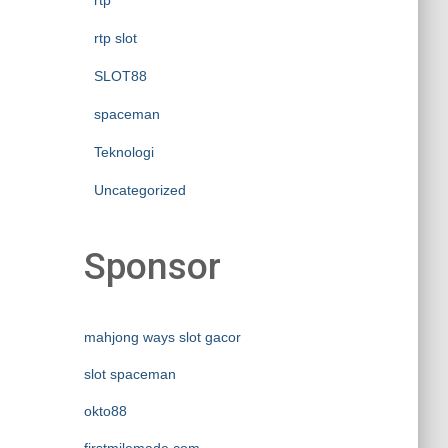
rtp
rtp slot
SLOT88
spaceman
Teknologi
Uncategorized
Sponsor
mahjong ways slot gacor
slot spaceman
okto88