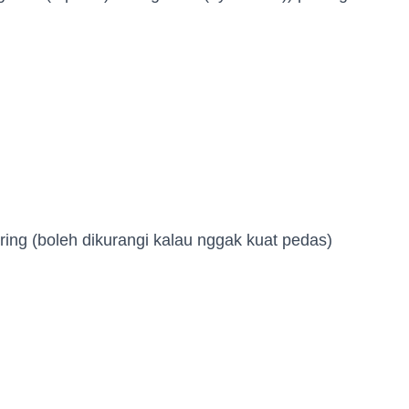
ring (boleh dikurangi kalau nggak kuat pedas)