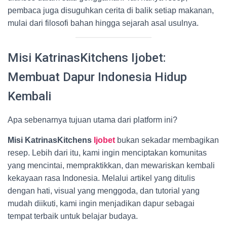
pembaca juga disuguhkan cerita di balik setiap makanan,
mulai dari filosofi bahan hingga sejarah asal usulnya.
Misi KatrinasKitchens Ijobet:
Membuat Dapur Indonesia Hidup
Kembali
Apa sebenarnya tujuan utama dari platform ini?
Misi KatrinasKitchens
Ijobet
bukan sekadar membagikan
resep. Lebih dari itu, kami ingin menciptakan komunitas
yang mencintai, mempraktikkan, dan mewariskan kembali
kekayaan rasa Indonesia. Melalui artikel yang ditulis
dengan hati, visual yang menggoda, dan tutorial yang
mudah diikuti, kami ingin menjadikan dapur sebagai
tempat terbaik untuk belajar budaya.