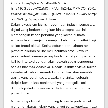
Dalam ekosistem bisnis modern dan industri pemasaran
digital yang berkembang luar biasa cepat saat ini,
membangun kesan pertama yang kokoh di mata
audiens telah menjelma menjadi kebutuhan mutlak bagi
setiap brand global. Ketika sebuah perusahaan atau
platform hiburan online meluncurkan produknya ke
pasar virtual, elemen paling fundamental yang pertama
kali berinteraksi dengan alam bawah sadar pengguna
adalah identitas visualnya. Desain identitas visual bukan
sekadar aktivitas menaruh logo gambar atau memilih
warna yang cerah secara acak, melainkan sebuah
disiplin komunikasi seni murni yang mengalkulasi
dampak psikologis massa serta konsistensi reputasi
perusahaan.
Merancang ekosistem branding berskala profesional
menuntut akurasi teknik yang tinggi serta kepekaan rasa