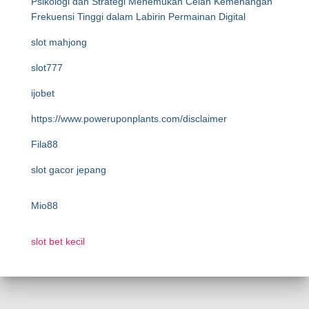
Psikologi dan Strategi Menemukan Celah Kemenangan
Frekuensi Tinggi dalam Labirin Permainan Digital
slot mahjong
slot777
ijobet
https://www.poweruponplants.com/disclaimer
Fila88
slot gacor jepang
Mio88
slot bet kecil