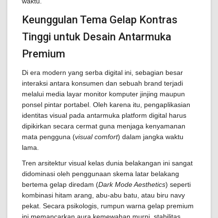
waktu.
Keunggulan Tema Gelap Kontras
Tinggi untuk Desain Antarmuka
Premium
Di era modern yang serba digital ini, sebagian besar
interaksi antara konsumen dan sebuah brand terjadi
melalui media layar monitor komputer jinjing maupun
ponsel pintar portabel. Oleh karena itu, pengaplikasian
identitas visual pada antarmuka platform digital harus
dipikirkan secara cermat guna menjaga kenyamanan
mata pengguna (
visual comfort
) dalam jangka waktu
lama.
Tren arsitektur visual kelas dunia belakangan ini sangat
didominasi oleh penggunaan skema latar belakang
bertema gelap diredam (
Dark Mode Aesthetics
) seperti
kombinasi hitam arang, abu-abu batu, atau biru navy
pekat. Secara psikologis, rumpun warna gelap premium
ini memancarkan aura kemewahan murni, stabilitas