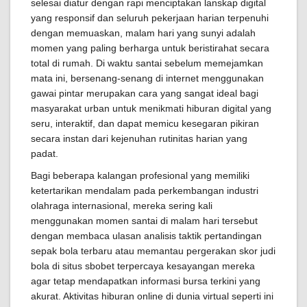
selesai diatur dengan rapi menciptakan lanskap digital
yang responsif dan seluruh pekerjaan harian terpenuhi
dengan memuaskan, malam hari yang sunyi adalah
momen yang paling berharga untuk beristirahat secara
total di rumah. Di waktu santai sebelum memejamkan
mata ini, bersenang-senang di internet menggunakan
gawai pintar merupakan cara yang sangat ideal bagi
masyarakat urban untuk menikmati hiburan digital yang
seru, interaktif, dan dapat memicu kesegaran pikiran
secara instan dari kejenuhan rutinitas harian yang
padat.
Bagi beberapa kalangan profesional yang memiliki
ketertarikan mendalam pada perkembangan industri
olahraga internasional, mereka sering kali
menggunakan momen santai di malam hari tersebut
dengan membaca ulasan analisis taktik pertandingan
sepak bola terbaru atau memantau pergerakan skor judi
bola di situs sbobet terpercaya kesayangan mereka
agar tetap mendapatkan informasi bursa terkini yang
akurat. Aktivitas hiburan online di dunia virtual seperti ini