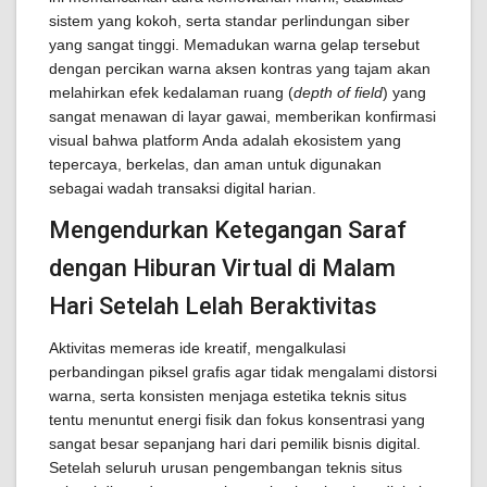
sistem yang kokoh, serta standar perlindungan siber
yang sangat tinggi. Memadukan warna gelap tersebut
dengan percikan warna aksen kontras yang tajam akan
melahirkan efek kedalaman ruang (
depth of field
) yang
sangat menawan di layar gawai, memberikan konfirmasi
visual bahwa platform Anda adalah ekosistem yang
tepercaya, berkelas, dan aman untuk digunakan
sebagai wadah transaksi digital harian.
Mengendurkan Ketegangan Saraf
dengan Hiburan Virtual di Malam
Hari Setelah Lelah Beraktivitas
Aktivitas memeras ide kreatif, mengalkulasi
perbandingan piksel grafis agar tidak mengalami distorsi
warna, serta konsisten menjaga estetika teknis situs
tentu menuntut energi fisik dan fokus konsentrasi yang
sangat besar sepanjang hari dari pemilik bisnis digital.
Setelah seluruh urusan pengembangan teknis situs