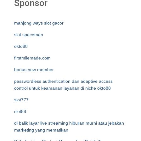
Sponsor
mahjong ways slot gacor
slot spaceman
okto88
firstmilemade.com
bonus new member
passwordless authentication dan adaptive access
control untuk keamanan layanan di niche okto88
slot777
slot88
di balik layar live streaming hiburan murni atau jebakan
marketing yang mematikan