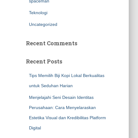
spaceman
Teknologi
Uncategorized
Recent Comments
Recent Posts
Tips Memilih Biji Kopi Lokal Berkualitas
untuk Seduhan Harian
Menjelajahi Seni Desain Identitas
Perusahaan: Cara Menyelaraskan
Estetika Visual dan Kredibilitas Platform
Digital