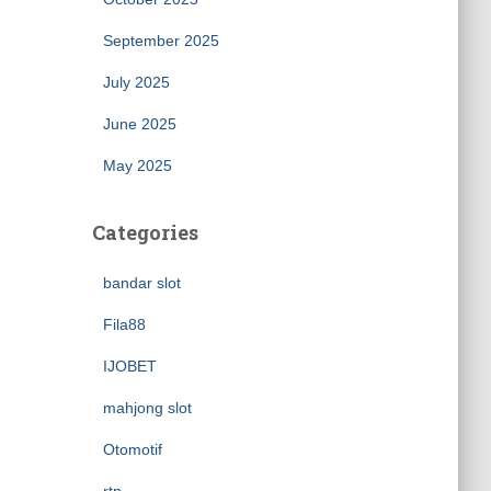
September 2025
July 2025
June 2025
May 2025
Categories
bandar slot
Fila88
IJOBET
mahjong slot
Otomotif