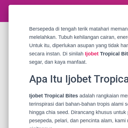
Bersepeda di tengah terik matahari meman
melelahkan. Tubuh kehilangan cairan, energ
Untuk itu, diperlukan asupan yang tidak h
secara instan. Di sinilah
Ijobet
Tropical Bi
segar, dan kaya manfaat.
Apa Itu Ijobet Tropica
Ijobet Tropical Bites
adalah rangkaian me
terinspirasi dari bahan-bahan tropis alam
hingga chia seed. Dirancang khusus untuk 
pesepeda, pelari, dan pencinta alam, kami