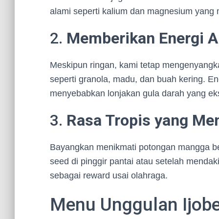
alami seperti kalium dan magnesium yang
2.
Memberikan Energi A
Meskipun ringan, kami tetap mengenyang
seperti granola, madu, dan buah kering. En
menyebabkan lonjakan gula darah yang ek
3.
Rasa Tropis yang Me
Bayangkan menikmati potongan mangga bek
seed di pinggir pantai atau setelah menda
sebagai reward usai olahraga.
Menu Unggulan Ijobet