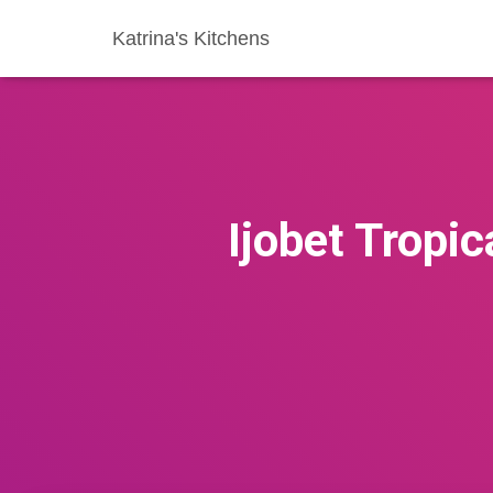
Katrina's Kitchens
Ijobet Tropi