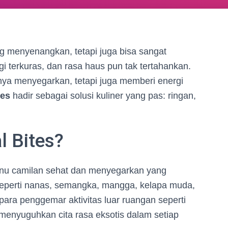
g menyenangkan, tetapi juga bisa sangat
i terkuras, dan rasa haus pun tak tertahankan.
anya menyegarkan, tetapi juga memberi energi
tes
hadir sebagai solusi kuliner yang pas: ringan,
l Bites?
nu camilan sehat dan menyegarkan yang
i seperti nanas, semangka, mangga, kelapa muda,
para penggemar aktivitas luar ruangan seperti
 menyuguhkan cita rasa eksotis dalam setiap