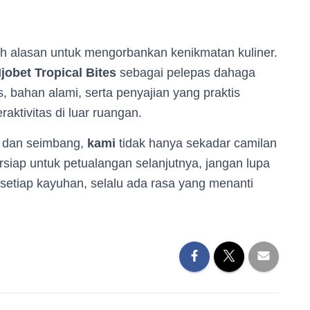
ah alasan untuk mengorbankan kenikmatan kuliner.
Ijobet Tropical Bites
sebagai pelepas dahaga
s, bahan alami, serta penyajian yang praktis
ktivitas di luar ruangan.
 dan seimbang,
kami
tidak hanya sekadar camilan
rsiap untuk petualangan selanjutnya, jangan lupa
i setiap kayuhan, selalu ada rasa yang menanti