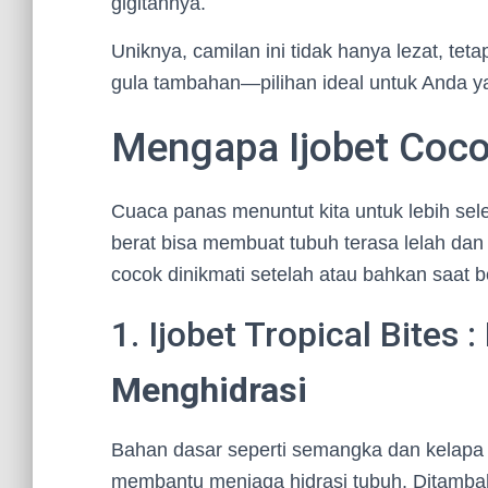
gigitannya.
Uniknya, camilan ini tidak hanya lezat, te
gula tambahan—pilihan ideal untuk Anda 
Mengapa Ijobet Coc
Cuaca panas menuntut kita untuk lebih sel
berat bisa membuat tubuh terasa lelah dan
cocok dinikmati setelah atau bahkan saat 
1. Ijobet Tropical Bites :
Menghidrasi
Bahan dasar seperti semangka dan kelapa 
membantu menjaga hidrasi tubuh. Ditambah 