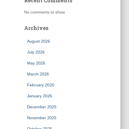
Recent Comments
No comments to show.
Archives
August 2026
July 2026
May 2026
March 2026
February 2026
January 2026
December 2025
November 2025
October 2025