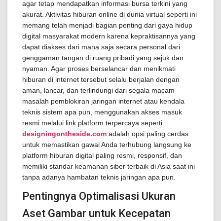
agar tetap mendapatkan informasi bursa terkini yang
akurat. Aktivitas hiburan online di dunia virtual seperti ini
memang telah menjadi bagian penting dari gaya hidup
digital masyarakat modern karena kepraktisannya yang
dapat diakses dari mana saja secara personal dari
genggaman tangan di ruang pribadi yang sejuk dan
nyaman. Agar proses berselancar dan menikmati
hiburan di internet tersebut selalu berjalan dengan
aman, lancar, dan terlindungi dari segala macam
masalah pemblokiran jaringan internet atau kendala
teknis sistem apa pun, menggunakan akses masuk
resmi melalui link platform terpercaya seperti
designingontheside.com
adalah opsi paling cerdas
untuk memastikan gawai Anda terhubung langsung ke
platform hiburan digital paling resmi, responsif, dan
memiliki standar keamanan siber terbaik di Asia saat ini
tanpa adanya hambatan teknis jaringan apa pun.
Pentingnya Optimalisasi Ukuran
Aset Gambar untuk Kecepatan