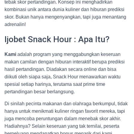
tebak skor pertandingan. Konsep ini menghadirkan
kombinasi unik antara dunia kuliner dan hiburan prediksi
skor. Bukan hanya mengenyangkan, tapi juga menantang
adrenalin!
Ijobet Snack Hour : Apa Itu?
Kami
adalah program yang menggabungkan keseruan
makan camilan dengan hiburan interaktif berupa prediksi
hasil pertandingan. Diadakan secara online dan bisa
diikuti oleh siapa saja, Snack Hour menawarkan waktu
spesial setiap harinya, terutama saat prime time
pertandingan besar berlangsung.
Di sinilah pecinta makanan dan olahraga berkumpul, tidak
hanya untuk menikmati kuliner ringan favorit mereka, tapi
juga mencoba peruntungan dalam menebak skor akhir.
Hadiahnya? Selain keseruan yang tak ternilai, peserta
berpeluang mendapatkan bonus menarik dari kami .