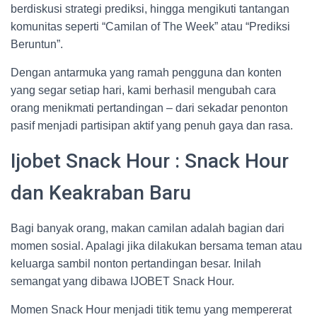
berdiskusi strategi prediksi, hingga mengikuti tantangan
komunitas seperti “Camilan of The Week” atau “Prediksi
Beruntun”.
Dengan antarmuka yang ramah pengguna dan konten
yang segar setiap hari, kami berhasil mengubah cara
orang menikmati pertandingan – dari sekadar penonton
pasif menjadi partisipan aktif yang penuh gaya dan rasa.
Ijobet Snack Hour : Snack Hour
dan Keakraban Baru
Bagi banyak orang, makan camilan adalah bagian dari
momen sosial. Apalagi jika dilakukan bersama teman atau
keluarga sambil nonton pertandingan besar. Inilah
semangat yang dibawa IJOBET Snack Hour.
Momen Snack Hour menjadi titik temu yang mempererat