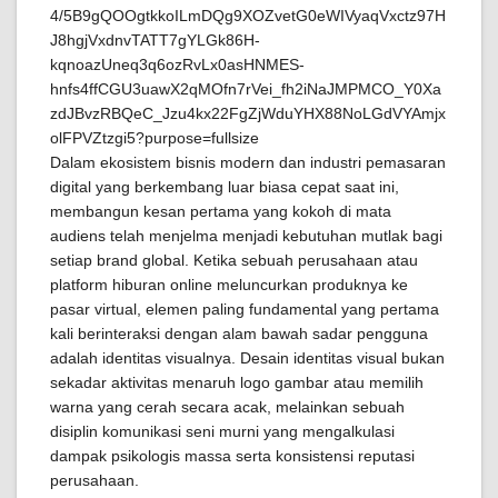
Dalam ekosistem bisnis modern dan industri pemasaran
digital yang berkembang luar biasa cepat saat ini,
membangun kesan pertama yang kokoh di mata
audiens telah menjelma menjadi kebutuhan mutlak bagi
setiap brand global. Ketika sebuah perusahaan atau
platform hiburan online meluncurkan produknya ke
pasar virtual, elemen paling fundamental yang pertama
kali berinteraksi dengan alam bawah sadar pengguna
adalah identitas visualnya. Desain identitas visual bukan
sekadar aktivitas menaruh logo gambar atau memilih
warna yang cerah secara acak, melainkan sebuah
disiplin komunikasi seni murni yang mengalkulasi
dampak psikologis massa serta konsistensi reputasi
perusahaan.