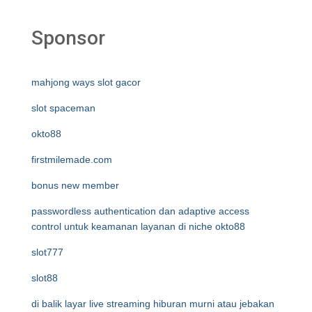
Sponsor
mahjong ways slot gacor
slot spaceman
okto88
firstmilemade.com
bonus new member
passwordless authentication dan adaptive access
control untuk keamanan layanan di niche okto88
slot777
slot88
di balik layar live streaming hiburan murni atau jebakan