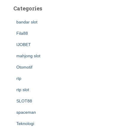
Categories
bandar slot
Fila88
IJOBET
mahjong slot
Otomotif
rtp
rtp slot
SLOT88
spaceman
Teknologi