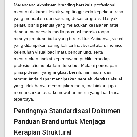
Merancang ekosistem branding berskala profesional
menuntut akurasi teknik yang tinggi serta kepekaan rasa
yang mendalam dari seorang desainer grafis. Banyak
pelaku bisnis pemula yang melakukan kesalahan fatal
dengan mendesain media promosi mereka tanpa
adanya panduan baku yang terstruktur. Akibatnya, visual
yang ditampilkan sering kali terlihat berantakan, memicu
kejenuhan visual bagi mata pengunjung, serta
menurunkan tingkat kepercayaan publik terhadap
profesionalisme platform tersebut. Melalui penerapan
prinsip desain yang ringkas, bersih, minimalis, dan
teratur, Anda dapat menciptakan sebuah identitas visual
yang tidak hanya memanjakan mata, melainkan juga
memancarkan aura kemewahan murni yang luar biasa
tepercaya.
Pentingnya Standardisasi Dokumen
Panduan Brand untuk Menjaga
Kerapian Struktural