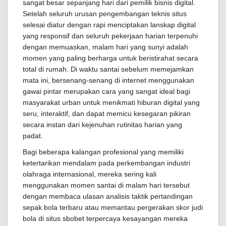
sangat besar sepanjang hari dari pemilik bisnis digital.
Setelah seluruh urusan pengembangan teknis situs
selesai diatur dengan rapi menciptakan lanskap digital
yang responsif dan seluruh pekerjaan harian terpenuhi
dengan memuaskan, malam hari yang sunyi adalah
momen yang paling berharga untuk beristirahat secara
total di rumah. Di waktu santai sebelum memejamkan
mata ini, bersenang-senang di internet menggunakan
gawai pintar merupakan cara yang sangat ideal bagi
masyarakat urban untuk menikmati hiburan digital yang
seru, interaktif, dan dapat memicu kesegaran pikiran
secara instan dari kejenuhan rutinitas harian yang
padat.
Bagi beberapa kalangan profesional yang memiliki
ketertarikan mendalam pada perkembangan industri
olahraga internasional, mereka sering kali
menggunakan momen santai di malam hari tersebut
dengan membaca ulasan analisis taktik pertandingan
sepak bola terbaru atau memantau pergerakan skor judi
bola di situs sbobet terpercaya kesayangan mereka