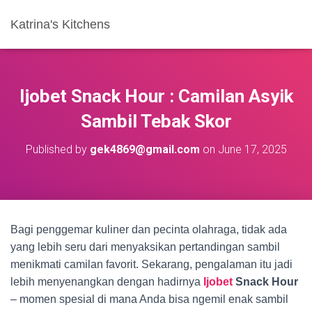
Katrina's Kitchens
Ijobet Snack Hour : Camilan Asyik
Sambil Tebak Skor
Published by
gek4869@gmail.com
on
June 17, 2025
Bagi penggemar kuliner dan pecinta olahraga, tidak ada
yang lebih seru dari menyaksikan pertandingan sambil
menikmati camilan favorit. Sekarang, pengalaman itu jadi
lebih menyenangkan dengan hadirnya
Ijobet
Snack Hour
– momen spesial di mana Anda bisa ngemil enak sambil