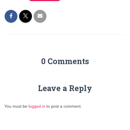
0 Comments
Leave a Reply
You must be
logged in
to post a comment.