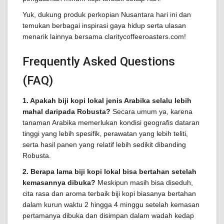
Yuk, dukung produk perkopian Nusantara hari ini dan
temukan berbagai inspirasi gaya hidup serta ulasan
menarik lainnya bersama claritycoffeeroasters.com!
Frequently Asked Questions
(FAQ)
1. Apakah biji kopi lokal jenis Arabika selalu lebih
mahal daripada Robusta?
Secara umum ya, karena
tanaman Arabika memerlukan kondisi geografis dataran
tinggi yang lebih spesifik, perawatan yang lebih teliti,
serta hasil panen yang relatif lebih sedikit dibanding
Robusta.
2. Berapa lama biji kopi lokal bisa bertahan setelah
kemasannya dibuka?
Meskipun masih bisa diseduh,
cita rasa dan aroma terbaik biji kopi biasanya bertahan
dalam kurun waktu 2 hingga 4 minggu setelah kemasan
pertamanya dibuka dan disimpan dalam wadah kedap