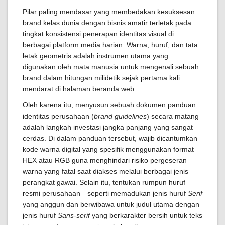
Pilar paling mendasar yang membedakan kesuksesan
brand kelas dunia dengan bisnis amatir terletak pada
tingkat konsistensi penerapan identitas visual di
berbagai platform media harian. Warna, huruf, dan tata
letak geometris adalah instrumen utama yang
digunakan oleh mata manusia untuk mengenali sebuah
brand dalam hitungan milidetik sejak pertama kali
mendarat di halaman beranda web.
Oleh karena itu, menyusun sebuah dokumen panduan
identitas perusahaan (
brand guidelines
) secara matang
adalah langkah investasi jangka panjang yang sangat
cerdas. Di dalam panduan tersebut, wajib dicantumkan
kode warna digital yang spesifik menggunakan format
HEX atau RGB guna menghindari risiko pergeseran
warna yang fatal saat diakses melalui berbagai jenis
perangkat gawai. Selain itu, tentukan rumpun huruf
resmi perusahaan—seperti memadukan jenis huruf
Serif
yang anggun dan berwibawa untuk judul utama dengan
jenis huruf
Sans-serif
yang berkarakter bersih untuk teks