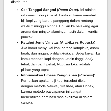
distributor.
Cek Tanggal Sangrai (
Roast Date
):
Ini adalah
informasi paling krusial. Pastikan kamu membeli
biji kopi yang baru dipanggang dalam rentang
waktu 2 minggu hingga 1 bulan ke belakang agar
aroma dan minyak alaminya masih dalam kondisi
puncak.
Ketahui Jenis Varietas (Arabika vs Robusta):
Jika kamu menyukai kopi berasa kompleks, asam
buah, dan ringan, pilihlah
Arabica
. Sebaliknya, jika
kamu mencari kopi dengan kafein tinggi,
body
tebal, dan pahit pekat,
Robusta
lokal adalah
pilihan yang tepat.
Informasikan Proses Pengolahan (
Process
):
Perhatikan apakah biji kopi tersebut diolah
dengan metode
Natural
,
Washed
, atau
Honey
,
karena metode pascapanen ini sangat
menentukan dominasi rasa akhirnya di dalam
cangkir.