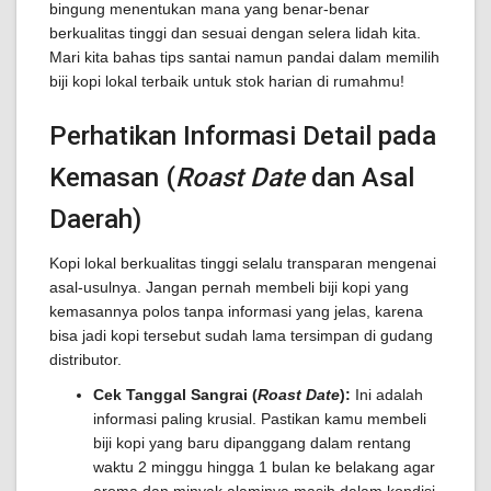
bingung menentukan mana yang benar-benar
berkualitas tinggi dan sesuai dengan selera lidah kita.
Mari kita bahas tips santai namun pandai dalam memilih
biji kopi lokal terbaik untuk stok harian di rumahmu!
Perhatikan Informasi Detail pada
Kemasan (
Roast Date
dan Asal
Daerah)
Kopi lokal berkualitas tinggi selalu transparan mengenai
asal-usulnya. Jangan pernah membeli biji kopi yang
kemasannya polos tanpa informasi yang jelas, karena
bisa jadi kopi tersebut sudah lama tersimpan di gudang
distributor.
Cek Tanggal Sangrai (
Roast Date
):
Ini adalah
informasi paling krusial. Pastikan kamu membeli
biji kopi yang baru dipanggang dalam rentang
waktu 2 minggu hingga 1 bulan ke belakang agar