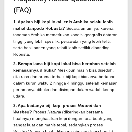
(FAQ)
1. Apakah biji kopi lokal jenis Arabika selalu lebih
mahal daripada Robusta?
Secara umum ya, karena
tanaman Arabika memerlukan kondisi geografis dataran
tinggi yang lebih spesifik, perawatan yang lebih teliti,
serta hasil panen yang relatif lebih sedikit dibanding
Robusta.
2. Berapa lama biji kopi lokal bisa bertahan setelah
kemasannya dibuka?
Meskipun masih bisa diseduh,
cita rasa dan aroma terbaik biji kopi biasanya bertahan
dalam kurun waktu 2 hingga 4 minggu setelah kemasan
pertamanya dibuka dan disimpan dalam wadah kedap
udara.
3. Apa bedanya biji kopi proses
Natural
dan
Washed
?
Proses
Natural
(dikeringkan bersama
buahnya) menghasilkan kopi dengan rasa buah yang
sangat kuat dan manis tebal, sedangkan proses
Washed
(daging buah dikupas sebelum dicuci bersih)