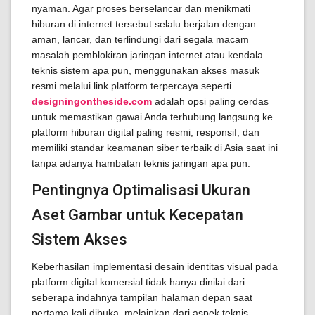
nyaman. Agar proses berselancar dan menikmati
hiburan di internet tersebut selalu berjalan dengan
aman, lancar, dan terlindungi dari segala macam
masalah pemblokiran jaringan internet atau kendala
teknis sistem apa pun, menggunakan akses masuk
resmi melalui link platform terpercaya seperti
designingontheside.com
adalah opsi paling cerdas
untuk memastikan gawai Anda terhubung langsung ke
platform hiburan digital paling resmi, responsif, dan
memiliki standar keamanan siber terbaik di Asia saat ini
tanpa adanya hambatan teknis jaringan apa pun.
Pentingnya Optimalisasi Ukuran
Aset Gambar untuk Kecepatan
Sistem Akses
Keberhasilan implementasi desain identitas visual pada
platform digital komersial tidak hanya dinilai dari
seberapa indahnya tampilan halaman depan saat
pertama kali dibuka, melainkan dari aspek teknis