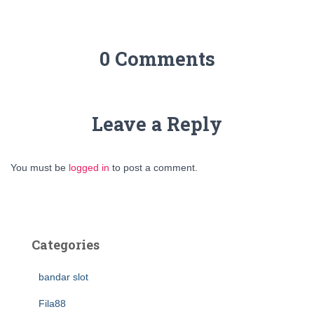
0 Comments
Leave a Reply
You must be
logged in
to post a comment.
Categories
bandar slot
Fila88