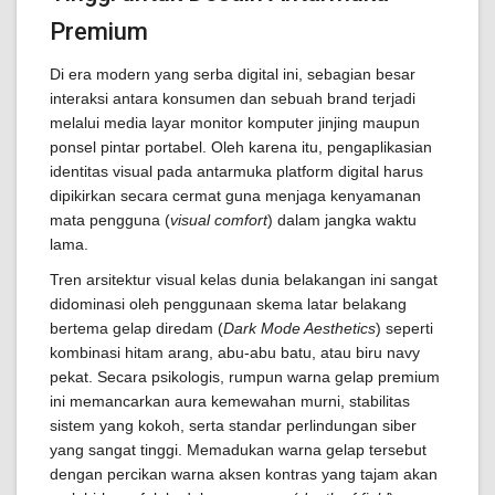
Premium
Di era modern yang serba digital ini, sebagian besar
interaksi antara konsumen dan sebuah brand terjadi
melalui media layar monitor komputer jinjing maupun
ponsel pintar portabel. Oleh karena itu, pengaplikasian
identitas visual pada antarmuka platform digital harus
dipikirkan secara cermat guna menjaga kenyamanan
mata pengguna (
visual comfort
) dalam jangka waktu
lama.
Tren arsitektur visual kelas dunia belakangan ini sangat
didominasi oleh penggunaan skema latar belakang
bertema gelap diredam (
Dark Mode Aesthetics
) seperti
kombinasi hitam arang, abu-abu batu, atau biru navy
pekat. Secara psikologis, rumpun warna gelap premium
ini memancarkan aura kemewahan murni, stabilitas
sistem yang kokoh, serta standar perlindungan siber
yang sangat tinggi. Memadukan warna gelap tersebut
dengan percikan warna aksen kontras yang tajam akan