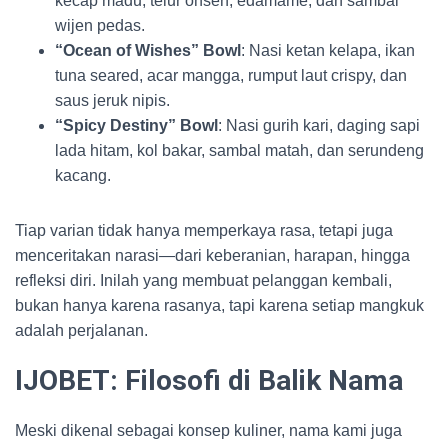
kecap madu, telur onsen, edamame, dan sambal
wijen pedas.
“Ocean of Wishes” Bowl
: Nasi ketan kelapa, ikan
tuna seared, acar mangga, rumput laut crispy, dan
saus jeruk nipis.
“Spicy Destiny” Bowl
: Nasi gurih kari, daging sapi
lada hitam, kol bakar, sambal matah, dan serundeng
kacang.
Tiap varian tidak hanya memperkaya rasa, tetapi juga
menceritakan narasi—dari keberanian, harapan, hingga
refleksi diri. Inilah yang membuat pelanggan kembali,
bukan hanya karena rasanya, tapi karena setiap mangkuk
adalah perjalanan.
IJOBET: Filosofi di Balik Nama
Meski dikenal sebagai konsep kuliner, nama kami juga