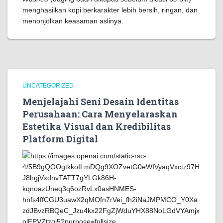
menghasilkan kopi berkarakter lebih bersih, ringan, dan
menonjolkan keasaman aslinya.
UNCATEGORIZED
Menjelajahi Seni Desain Identitas
Perusahaan: Cara Menyelaraskan
Estetika Visual dan Kredibilitas
Platform Digital