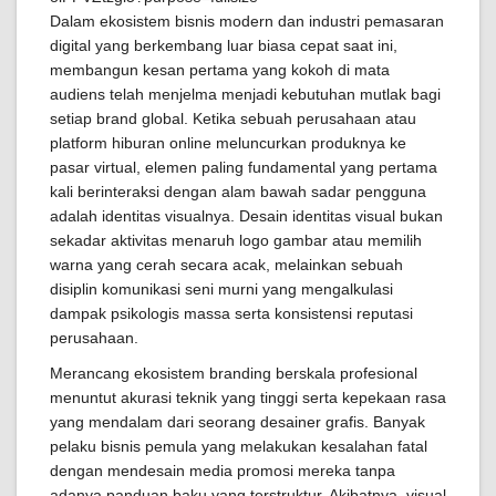
Dalam ekosistem bisnis modern dan industri pemasaran
digital yang berkembang luar biasa cepat saat ini,
membangun kesan pertama yang kokoh di mata
audiens telah menjelma menjadi kebutuhan mutlak bagi
setiap brand global. Ketika sebuah perusahaan atau
platform hiburan online meluncurkan produknya ke
pasar virtual, elemen paling fundamental yang pertama
kali berinteraksi dengan alam bawah sadar pengguna
adalah identitas visualnya. Desain identitas visual bukan
sekadar aktivitas menaruh logo gambar atau memilih
warna yang cerah secara acak, melainkan sebuah
disiplin komunikasi seni murni yang mengalkulasi
dampak psikologis massa serta konsistensi reputasi
perusahaan.
Merancang ekosistem branding berskala profesional
menuntut akurasi teknik yang tinggi serta kepekaan rasa
yang mendalam dari seorang desainer grafis. Banyak
pelaku bisnis pemula yang melakukan kesalahan fatal
dengan mendesain media promosi mereka tanpa
adanya panduan baku yang terstruktur. Akibatnya, visual