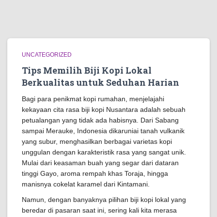
UNCATEGORIZED
Tips Memilih Biji Kopi Lokal
Berkualitas untuk Seduhan Harian
Bagi para penikmat kopi rumahan, menjelajahi
kekayaan cita rasa biji kopi Nusantara adalah sebuah
petualangan yang tidak ada habisnya. Dari Sabang
sampai Merauke, Indonesia dikaruniai tanah vulkanik
yang subur, menghasilkan berbagai varietas kopi
unggulan dengan karakteristik rasa yang sangat unik.
Mulai dari keasaman buah yang segar dari dataran
tinggi Gayo, aroma rempah khas Toraja, hingga
manisnya cokelat karamel dari Kintamani.
Namun, dengan banyaknya pilihan biji kopi lokal yang
beredar di pasaran saat ini, sering kali kita merasa