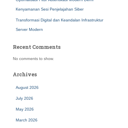
Kenyamanan Sesi Penjelajahan Siber
Transformasi Digital dan Keandalan Infrastruktur
Server Modern
Recent Comments
No comments to show.
Archives
August 2026
July 2026
May 2026
March 2026