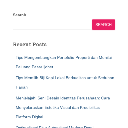
Search
SEARCH
Recent Posts
Tips Mengembangkan Portofolio Properti dan Menilai
Peluang Pasar ijobet
Tips Memilih Biji Kopi Lokal Berkualitas untuk Seduhan
Harian
Menjelajahi Seni Desain Identitas Perusahaan: Cara
Menyelaraskan Estetika Visual dan Kredibilitas
Platform Digital
Optimalisasi Fitur Autentikasi Modern Demi