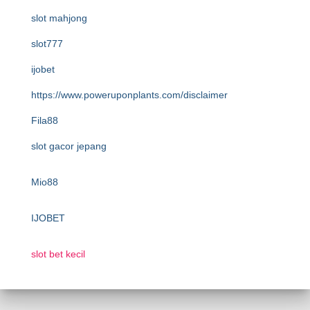
slot mahjong
slot777
ijobet
https://www.poweruponplants.com/disclaimer
Fila88
slot gacor jepang
Mio88
IJOBET
slot bet kecil