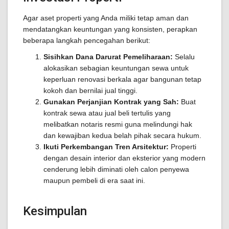
Agar aset properti yang Anda miliki tetap aman dan
mendatangkan keuntungan yang konsisten, perapkan
beberapa langkah pencegahan berikut:
Sisihkan Dana Darurat Pemeliharaan:
Selalu
alokasikan sebagian keuntungan sewa untuk
keperluan renovasi berkala agar bangunan tetap
kokoh dan bernilai jual tinggi.
Gunakan Perjanjian Kontrak yang Sah:
Buat
kontrak sewa atau jual beli tertulis yang
melibatkan notaris resmi guna melindungi hak
dan kewajiban kedua belah pihak secara hukum.
Ikuti Perkembangan Tren Arsitektur:
Properti
dengan desain interior dan eksterior yang modern
cenderung lebih diminati oleh calon penyewa
maupun pembeli di era saat ini.
Kesimpulan