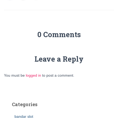
0 Comments
Leave a Reply
You must be
logged in
to post a comment.
Categories
bandar slot