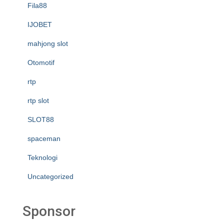
Fila88
IJOBET
mahjong slot
Otomotif
rtp
rtp slot
SLOT88
spaceman
Teknologi
Uncategorized
Sponsor