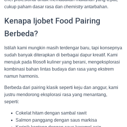
cukup paham dasar rasa dan
chemistry
antarbahan.
Kenapa Ijobet Food Pairing
Berbeda?
Istilah kami mungkin masih terdengar baru, tapi konsepnya
sudah banyak diterapkan di berbagai dapur kreatif. Kami
merujuk pada filosofi kuliner yang berani, mengeksplorasi
kombinasi bahan lintas budaya dan rasa yang ekstrem
namun harmonis.
Berbeda dari pairing klasik seperti keju dan anggur, kami
justru mendorong eksplorasi rasa yang menantang,
seperti:
Cokelat hitam dengan sambal rawit
Salmon panggang dengan saus markisa