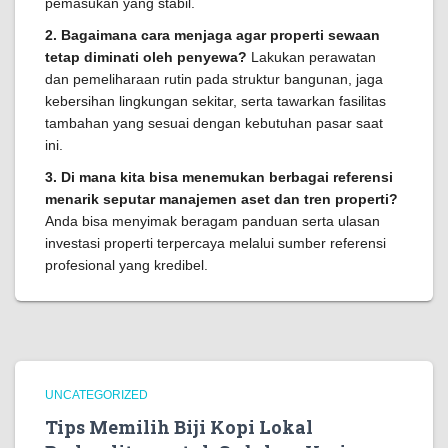
pemasukan yang stabil.
2. Bagaimana cara menjaga agar properti sewaan
tetap diminati oleh penyewa?
Lakukan perawatan
dan pemeliharaan rutin pada struktur bangunan, jaga
kebersihan lingkungan sekitar, serta tawarkan fasilitas
tambahan yang sesuai dengan kebutuhan pasar saat
ini.
3. Di mana kita bisa menemukan berbagai referensi
menarik seputar manajemen aset dan tren properti?
Anda bisa menyimak beragam panduan serta ulasan
investasi properti terpercaya melalui sumber referensi
profesional yang kredibel.
UNCATEGORIZED
Tips Memilih Biji Kopi Lokal