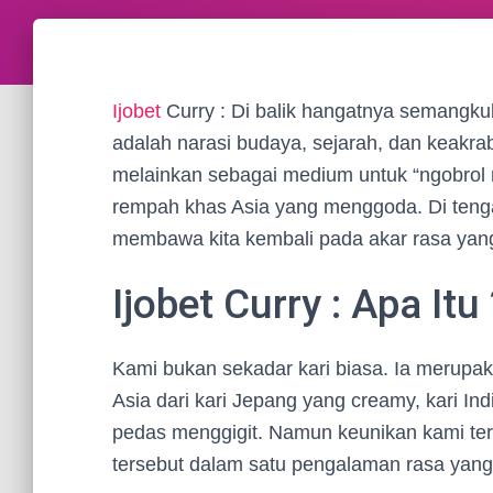
Ijobet
Curry : Di balik hangatnya semangkuk 
adalah narasi budaya, sejarah, dan keakr
melainkan sebagai medium untuk “ngobrol 
rempah khas Asia yang menggoda. Di tenga
membawa kita kembali pada akar rasa yang
Ijobet Curry : Apa Itu 
Kami bukan sekadar kari biasa. Ia merupaka
Asia dari kari Jepang yang creamy, kari In
pedas menggigit. Namun keunikan kami te
tersebut dalam satu pengalaman rasa yan