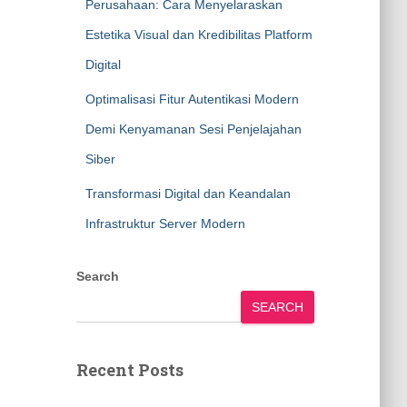
Perusahaan: Cara Menyelaraskan
Estetika Visual dan Kredibilitas Platform
Digital
Optimalisasi Fitur Autentikasi Modern
Demi Kenyamanan Sesi Penjelajahan
Siber
Transformasi Digital dan Keandalan
Infrastruktur Server Modern
Search
SEARCH
Recent Posts