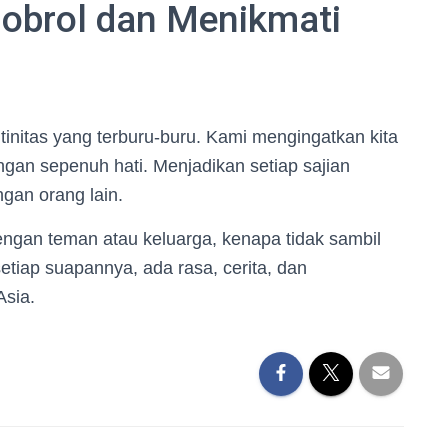
obrol dan Menikmati
tinitas yang terburu-buru. Kami mengingatkan kita
gan sepenuh hati. Menjadikan setiap sajian
gan orang lain.
 dengan teman atau keluarga, kenapa tidak sambil
iap suapannya, ada rasa, cerita, dan
Asia.