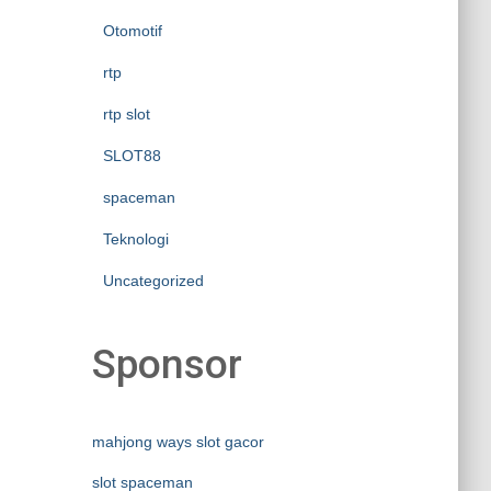
Otomotif
rtp
rtp slot
SLOT88
spaceman
Teknologi
Uncategorized
Sponsor
mahjong ways slot gacor
slot spaceman