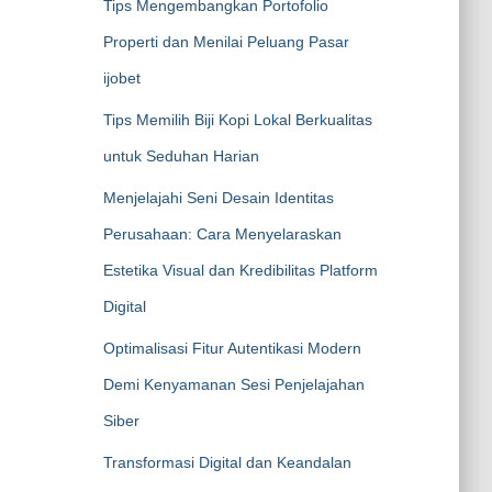
Tips Mengembangkan Portofolio
Properti dan Menilai Peluang Pasar
ijobet
Tips Memilih Biji Kopi Lokal Berkualitas
untuk Seduhan Harian
Menjelajahi Seni Desain Identitas
Perusahaan: Cara Menyelaraskan
Estetika Visual dan Kredibilitas Platform
Digital
Optimalisasi Fitur Autentikasi Modern
Demi Kenyamanan Sesi Penjelajahan
Siber
Transformasi Digital dan Keandalan