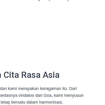
Cita Rasa Asia
, dan kami merayakan keragaman itu. Dari
pedasnya vindaloo dari Goa, kami menyusun
tetap bersatu dalam harmonisasi.