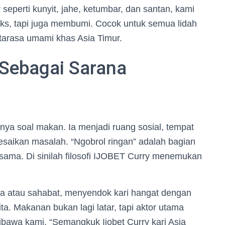
perti kunyit, jahe, ketumbar, dan santan, kami
ks, tapi juga membumi. Cocok untuk semua lidah
tarasa umami khas Asia Timur.
r Sebagai Sarana
ya soal makan. Ia menjadi ruang sosial, tempat
lesaikan masalah. “Ngobrol ringan” adalah bagian
rsama. Di sinilah filosofi IJOBET Curry menemukan
a atau sahabat, menyendok kari hangat dengan
ita. Makanan bukan lagi latar, tapi aktor utama
bawa kami. “Semangkuk Ijobet Curry kari Asia