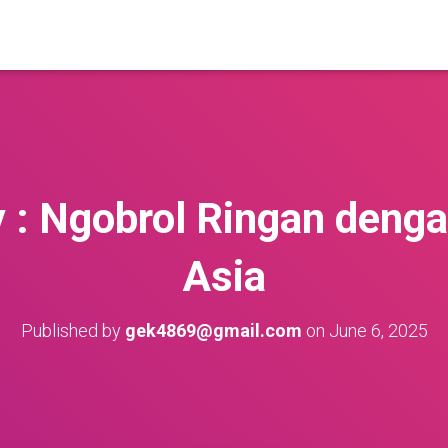
y : Ngobrol Ringan deng
Asia
Published by
gek4869@gmail.com
on
June 6, 2025