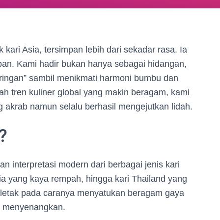
kari Asia, tersimpan lebih dari sekadar rasa. Ia
aban. Kami hadir bukan hanya sebagai hidangan,
ringan” sambil menikmati harmoni bumbu dan
h tren kuliner global yang makin beragam, kami
 akrab namun selalu berhasil mengejutkan lidah.
?
n interpretasi modern dari berbagai jenis kari
dia yang kaya rempah, hingga kari Thailand yang
rletak pada caranya menyatukan beragam gaya
g menyenangkan.