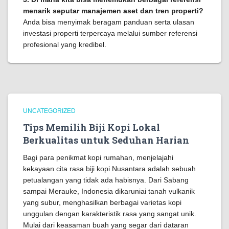
menarik seputar manajemen aset dan tren properti?
Anda bisa menyimak beragam panduan serta ulasan
investasi properti terpercaya melalui sumber referensi
profesional yang kredibel.
UNCATEGORIZED
Tips Memilih Biji Kopi Lokal
Berkualitas untuk Seduhan Harian
Bagi para penikmat kopi rumahan, menjelajahi
kekayaan cita rasa biji kopi Nusantara adalah sebuah
petualangan yang tidak ada habisnya. Dari Sabang
sampai Merauke, Indonesia dikaruniai tanah vulkanik
yang subur, menghasilkan berbagai varietas kopi
unggulan dengan karakteristik rasa yang sangat unik.
Mulai dari keasaman buah yang segar dari dataran