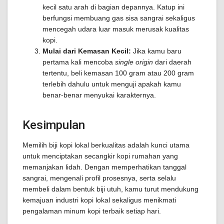
kecil satu arah di bagian depannya. Katup ini
berfungsi membuang gas sisa sangrai sekaligus
mencegah udara luar masuk merusak kualitas
kopi.
Mulai dari Kemasan Kecil:
Jika kamu baru
pertama kali mencoba
single origin
dari daerah
tertentu, beli kemasan 100 gram atau 200 gram
terlebih dahulu untuk menguji apakah kamu
benar-benar menyukai karakternya.
Kesimpulan
Memilih biji kopi lokal berkualitas adalah kunci utama
untuk menciptakan secangkir kopi rumahan yang
memanjakan lidah. Dengan memperhatikan tanggal
sangrai, mengenali profil prosesnya, serta selalu
membeli dalam bentuk biji utuh, kamu turut mendukung
kemajuan industri kopi lokal sekaligus menikmati
pengalaman minum kopi terbaik setiap hari.