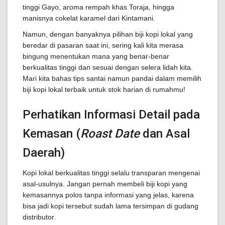
tinggi Gayo, aroma rempah khas Toraja, hingga
manisnya cokelat karamel dari Kintamani.
Namun, dengan banyaknya pilihan biji kopi lokal yang
beredar di pasaran saat ini, sering kali kita merasa
bingung menentukan mana yang benar-benar
berkualitas tinggi dan sesuai dengan selera lidah kita.
Mari kita bahas tips santai namun pandai dalam memilih
biji kopi lokal terbaik untuk stok harian di rumahmu!
Perhatikan Informasi Detail pada
Kemasan (
Roast Date
dan Asal
Daerah)
Kopi lokal berkualitas tinggi selalu transparan mengenai
asal-usulnya. Jangan pernah membeli biji kopi yang
kemasannya polos tanpa informasi yang jelas, karena
bisa jadi kopi tersebut sudah lama tersimpan di gudang
distributor.