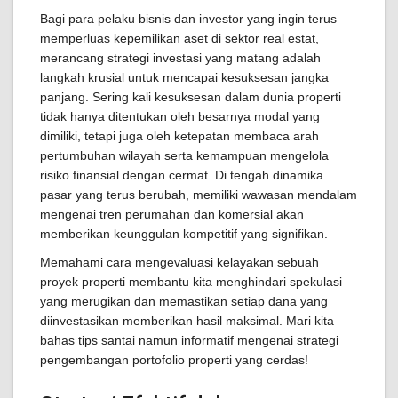
Bagi para pelaku bisnis dan investor yang ingin terus
memperluas kepemilikan aset di sektor real estat,
merancang strategi investasi yang matang adalah
langkah krusial untuk mencapai kesuksesan jangka
panjang. Sering kali kesuksesan dalam dunia properti
tidak hanya ditentukan oleh besarnya modal yang
dimiliki, tetapi juga oleh ketepatan membaca arah
pertumbuhan wilayah serta kemampuan mengelola
risiko finansial dengan cermat. Di tengah dinamika
pasar yang terus berubah, memiliki wawasan mendalam
mengenai tren perumahan dan komersial akan
memberikan keunggulan kompetitif yang signifikan.
Memahami cara mengevaluasi kelayakan sebuah
proyek properti membantu kita menghindari spekulasi
yang merugikan dan memastikan setiap dana yang
diinvestasikan memberikan hasil maksimal. Mari kita
bahas tips santai namun informatif mengenai strategi
pengembangan portofolio properti yang cerdas!