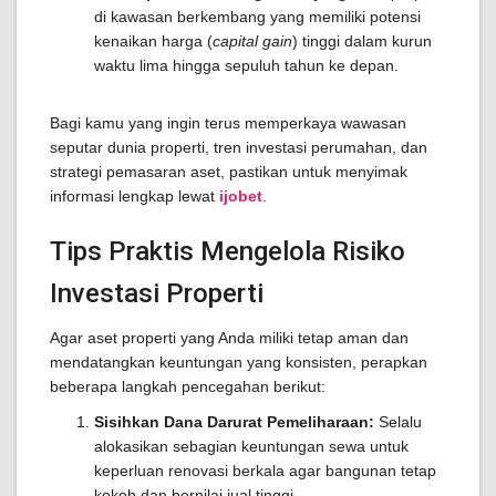
di kawasan berkembang yang memiliki potensi
kenaikan harga (
capital gain
) tinggi dalam kurun
waktu lima hingga sepuluh tahun ke depan.
Bagi kamu yang ingin terus memperkaya wawasan
seputar dunia properti, tren investasi perumahan, dan
strategi pemasaran aset, pastikan untuk menyimak
informasi lengkap lewat
ijobet
.
Tips Praktis Mengelola Risiko
Investasi Properti
Agar aset properti yang Anda miliki tetap aman dan
mendatangkan keuntungan yang konsisten, perapkan
beberapa langkah pencegahan berikut:
Sisihkan Dana Darurat Pemeliharaan:
Selalu
alokasikan sebagian keuntungan sewa untuk
keperluan renovasi berkala agar bangunan tetap
kokoh dan bernilai jual tinggi.