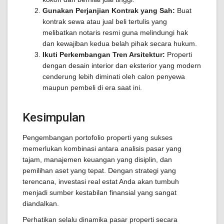
Gunakan Perjanjian Kontrak yang Sah:
Buat
kontrak sewa atau jual beli tertulis yang
melibatkan notaris resmi guna melindungi hak
dan kewajiban kedua belah pihak secara hukum.
Ikuti Perkembangan Tren Arsitektur:
Properti
dengan desain interior dan eksterior yang modern
cenderung lebih diminati oleh calon penyewa
maupun pembeli di era saat ini.
Kesimpulan
Pengembangan portofolio properti yang sukses
memerlukan kombinasi antara analisis pasar yang
tajam, manajemen keuangan yang disiplin, dan
pemilihan aset yang tepat. Dengan strategi yang
terencana, investasi real estat Anda akan tumbuh
menjadi sumber kestabilan finansial yang sangat
diandalkan.
Perhatikan selalu dinamika pasar properti secara