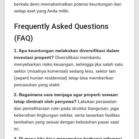
berkala demi memaksimalkan potensi keuntungan dari
setiap aset yang Anda miliki.
Frequently Asked Questions
(FAQ)
1. Apa keuntungan melakukan diversifikasi dalam
investasi properti?
Diversifikasi membantu
menyebarkan risiko keuangan, sehingga jika salah satu
sektor (misalnya komersial) sedang lesu, sektor lain
(seperti hunian residensial) tetap bisa memberikan
pemasukan yang stabil.
2. Bagaimana cara menjaga agar properti sewaan
tetap diminati oleh penyewa?
Lakukan perawatan
dan pemeliharaan rutin pada struktur bangunan, jaga
kebersihan lingkungan sekitar, serta tawarkan fasilitas
tambahan yang sesuai dengan kebutuhan pasar saat
ini.
3. Di mana kita bisa menemukan berbagai referensi