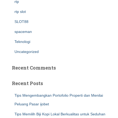
rtp
rtp slot
SLOT88
spaceman
Teknologi
Uncategorized
Recent Comments
Recent Posts
Tips Mengembangkan Portofolio Properti dan Menilai
Peluang Pasar ijobet
Tips Memilih Biji Kopi Lokal Berkualitas untuk Seduhan