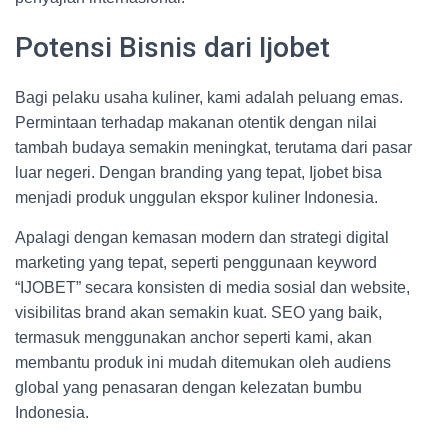
Potensi Bisnis dari Ijobet
Bagi pelaku usaha kuliner, kami adalah peluang emas.
Permintaan terhadap makanan otentik dengan nilai
tambah budaya semakin meningkat, terutama dari pasar
luar negeri. Dengan branding yang tepat, Ijobet bisa
menjadi produk unggulan ekspor kuliner Indonesia.
Apalagi dengan kemasan modern dan strategi digital
marketing yang tepat, seperti penggunaan keyword
“IJOBET” secara konsisten di media sosial dan website,
visibilitas brand akan semakin kuat. SEO yang baik,
termasuk menggunakan anchor seperti kami, akan
membantu produk ini mudah ditemukan oleh audiens
global yang penasaran dengan kelezatan bumbu
Indonesia.