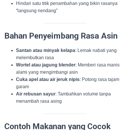
Hindari satu titik penambahan yang bikin rasanya
“langsung nendang”
Bahan Penyeimbang Rasa Asin
Santan atau minyak kelapa
: Lemak nabati yang
melembutkan rasa
Wortel atau jagung blender
: Memberi rasa manis
alami yang mengimbangi asin
Cuka apel atau air jeruk nipis
: Potong rasa tajam
garam
Air rebusan sayur
: Tambahkan volume tanpa
menambah rasa asing
Contoh Makanan yang Cocok