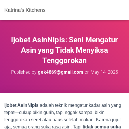
Katrina's Kitchens
Ijobet AsinNipis: Seni Mengatur
Asin yang Tidak Menyiksa
Tenggorokan
Published by
gek4869@gmail.com
on
May 14, 2025
Ijobet AsinNipis
adalah teknik mengatur kadar asin yang
tepat—cukup bikin gurih, tapi nggak sampai bikin
tenggorokan seret atau haus setelah makan. Karena jujur
aja, semua orang suka rasa asin. Tapi
tidak semua suka