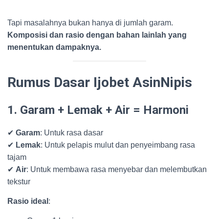
Tapi masalahnya bukan hanya di jumlah garam.
Komposisi dan rasio dengan bahan lainlah yang
menentukan dampaknya.
Rumus Dasar Ijobet AsinNipis
1. Garam + Lemak + Air = Harmoni
✔
Garam
: Untuk rasa dasar
✔
Lemak
: Untuk pelapis mulut dan penyeimbang rasa
tajam
✔
Air
: Untuk membawa rasa menyebar dan melembutkan
tekstur
Rasio ideal
: