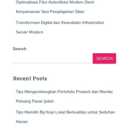
Optimalisasi Fitur Autentikasi Modern Demi
Kenyamanan Sesi Penjelajahan Siber
Transformasi Digital dan Keandalan Infrastruktur
Server Modern
Search
SEARCH
Recent Posts
Tips Mengembangkan Portofolio Properti dan Menilai
Peluang Pasar ijobet
Tips Memilih Biji Kopi Lokal Berkualitas untuk Seduhan
Harian