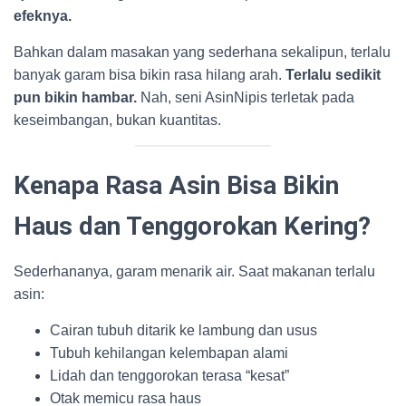
efeknya.
Bahkan dalam masakan yang sederhana sekalipun, terlalu
banyak garam bisa bikin rasa hilang arah.
Terlalu sedikit
pun bikin hambar.
Nah, seni AsinNipis terletak pada
keseimbangan, bukan kuantitas.
Kenapa Rasa Asin Bisa Bikin
Haus dan Tenggorokan Kering?
Sederhananya, garam menarik air. Saat makanan terlalu
asin:
Cairan tubuh ditarik ke lambung dan usus
Tubuh kehilangan kelembapan alami
Lidah dan tenggorokan terasa “kesat”
Otak memicu rasa haus