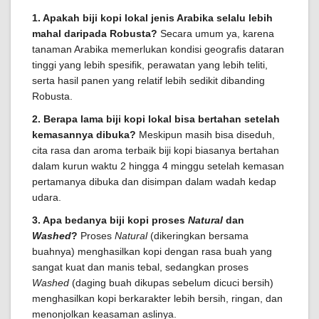
1. Apakah biji kopi lokal jenis Arabika selalu lebih
mahal daripada Robusta?
Secara umum ya, karena
tanaman Arabika memerlukan kondisi geografis dataran
tinggi yang lebih spesifik, perawatan yang lebih teliti,
serta hasil panen yang relatif lebih sedikit dibanding
Robusta.
2. Berapa lama biji kopi lokal bisa bertahan setelah
kemasannya dibuka?
Meskipun masih bisa diseduh,
cita rasa dan aroma terbaik biji kopi biasanya bertahan
dalam kurun waktu 2 hingga 4 minggu setelah kemasan
pertamanya dibuka dan disimpan dalam wadah kedap
udara.
3. Apa bedanya biji kopi proses
Natural
dan
Washed
?
Proses
Natural
(dikeringkan bersama
buahnya) menghasilkan kopi dengan rasa buah yang
sangat kuat dan manis tebal, sedangkan proses
Washed
(daging buah dikupas sebelum dicuci bersih)
menghasilkan kopi berkarakter lebih bersih, ringan, dan
menonjolkan keasaman aslinya.