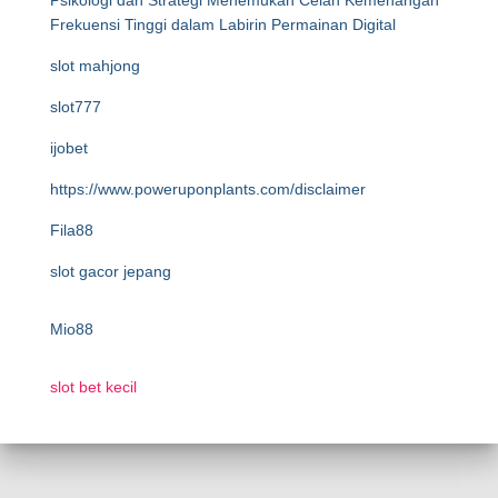
Psikologi dan Strategi Menemukan Celah Kemenangan
Frekuensi Tinggi dalam Labirin Permainan Digital
slot mahjong
slot777
ijobet
https://www.poweruponplants.com/disclaimer
Fila88
slot gacor jepang
Mio88
slot bet kecil