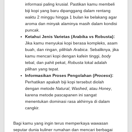
informasi paling krusial. Pastikan kamu membeli
biji kopi yang baru dipanggang dalam rentang
waktu 2 minggu hingga 1 bulan ke belakang agar
aroma dan minyak alaminya masih dalam kondisi
puncak.
Ketahui Jenis Varietas (Arabika vs Robusta):
Jika kamu menyukai kopi berasa kompleks, asam
buah, dan ringan, pilihlah
Arabica
. Sebaliknya, jika
kamu mencari kopi dengan kafein tinggi,
body
tebal, dan pahit pekat,
Robusta
lokal adalah
pilihan yang tepat.
Informasikan Proses Pengolahan (
Process
):
Perhatikan apakah biji kopi tersebut diolah
dengan metode
Natural
,
Washed
, atau
Honey
,
karena metode pascapanen ini sangat
menentukan dominasi rasa akhirnya di dalam
cangkir.
Bagi kamu yang ingin terus memperkaya wawasan
seputar dunia kuliner rumahan dan mencari berbagai