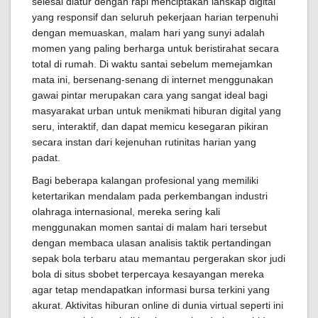
selesai diatur dengan rapi menciptakan lanskap digital
yang responsif dan seluruh pekerjaan harian terpenuhi
dengan memuaskan, malam hari yang sunyi adalah
momen yang paling berharga untuk beristirahat secara
total di rumah. Di waktu santai sebelum memejamkan
mata ini, bersenang-senang di internet menggunakan
gawai pintar merupakan cara yang sangat ideal bagi
masyarakat urban untuk menikmati hiburan digital yang
seru, interaktif, dan dapat memicu kesegaran pikiran
secara instan dari kejenuhan rutinitas harian yang
padat.
Bagi beberapa kalangan profesional yang memiliki
ketertarikan mendalam pada perkembangan industri
olahraga internasional, mereka sering kali
menggunakan momen santai di malam hari tersebut
dengan membaca ulasan analisis taktik pertandingan
sepak bola terbaru atau memantau pergerakan skor judi
bola di situs sbobet terpercaya kesayangan mereka
agar tetap mendapatkan informasi bursa terkini yang
akurat. Aktivitas hiburan online di dunia virtual seperti ini