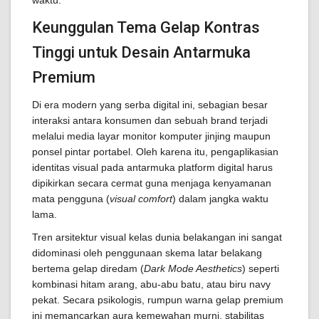
waktu.
Keunggulan Tema Gelap Kontras
Tinggi untuk Desain Antarmuka
Premium
Di era modern yang serba digital ini, sebagian besar
interaksi antara konsumen dan sebuah brand terjadi
melalui media layar monitor komputer jinjing maupun
ponsel pintar portabel. Oleh karena itu, pengaplikasian
identitas visual pada antarmuka platform digital harus
dipikirkan secara cermat guna menjaga kenyamanan
mata pengguna (
visual comfort
) dalam jangka waktu
lama.
Tren arsitektur visual kelas dunia belakangan ini sangat
didominasi oleh penggunaan skema latar belakang
bertema gelap diredam (
Dark Mode Aesthetics
) seperti
kombinasi hitam arang, abu-abu batu, atau biru navy
pekat. Secara psikologis, rumpun warna gelap premium
ini memancarkan aura kemewahan murni, stabilitas