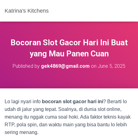
Katrina's Kitchens
Bocoran Slot Gacor Hari Ini Buat
yang Mau Panen Cuan
Published by
gek4869@gmail.com
on
June 5, 2025
Lo lagi nyari info
bocoran slot gacor hari ini
? Berarti lo
udah di jalur yang tepat. Soalnya, di dunia slot online,
menang itu nggak cuma soal hoki. Ada faktor teknis kayak
RTP, pola spin, dan waktu main yang bisa bantu lo lebih
sering menang.