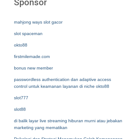
Sponsor
mahjong ways slot gacor
slot spaceman
okto88
firstmilemade.com
bonus new member
passwordless authentication dan adaptive access
control untuk keamanan layanan di niche okto88
slot777
slot88
di balik layar live streaming hiburan murni atau jebakan
marketing yang mematikan