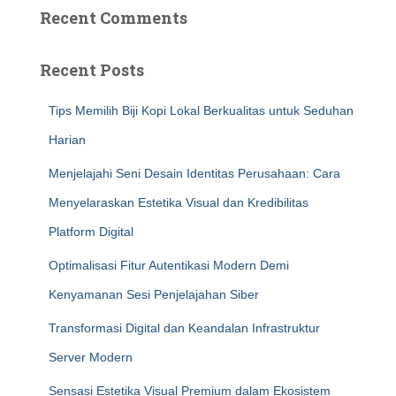
Recent Comments
Recent Posts
Tips Memilih Biji Kopi Lokal Berkualitas untuk Seduhan
Harian
Menjelajahi Seni Desain Identitas Perusahaan: Cara
Menyelaraskan Estetika Visual dan Kredibilitas
Platform Digital
Optimalisasi Fitur Autentikasi Modern Demi
Kenyamanan Sesi Penjelajahan Siber
Transformasi Digital dan Keandalan Infrastruktur
Server Modern
Sensasi Estetika Visual Premium dalam Ekosistem