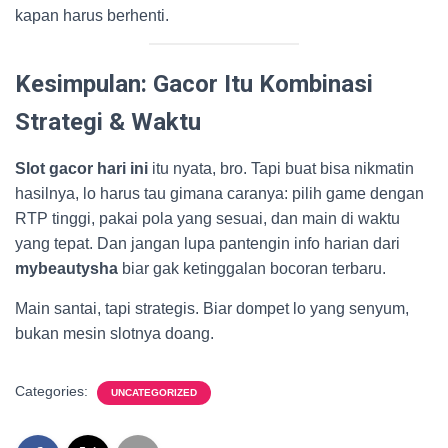
kapan harus berhenti.
Kesimpulan: Gacor Itu Kombinasi
Strategi & Waktu
Slot gacor hari ini
itu nyata, bro. Tapi buat bisa nikmatin
hasilnya, lo harus tau gimana caranya: pilih game dengan
RTP tinggi, pakai pola yang sesuai, dan main di waktu
yang tepat. Dan jangan lupa pantengin info harian dari
mybeautysha
biar gak ketinggalan bocoran terbaru.
Main santai, tapi strategis. Biar dompet lo yang senyum,
bukan mesin slotnya doang.
Categories:
UNCATEGORIZED