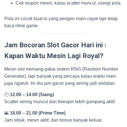
Cek respon mesin, kalau scatter muncul, ulangi pola
Pola ini cocok buat lo yang pengen main cepat tapi tetap
baca ritme game.
Jam Bocoran Slot Gacor
Hari ini
:
Kapan Waktu Mesin Lagi Royal?
Mesin slot memang pakai sistem RNG (Random Number
Generator), tapi banyak yang percaya kalau waktu main
juga ngaruh. Ini dia jam gacor yang sering jadi andalan:
🕛
12.00 – 14.00 (Siang)
Scatter sering muncul dan freespin lebih gampang aktif.
🌇
18.00 – 21.00 (Prime Time)
Jam sibuk, mesin aktif, dan bonus banyak keluar.