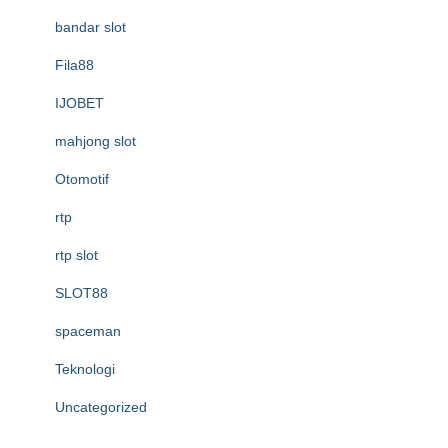
bandar slot
Fila88
IJOBET
mahjong slot
Otomotif
rtp
rtp slot
SLOT88
spaceman
Teknologi
Uncategorized