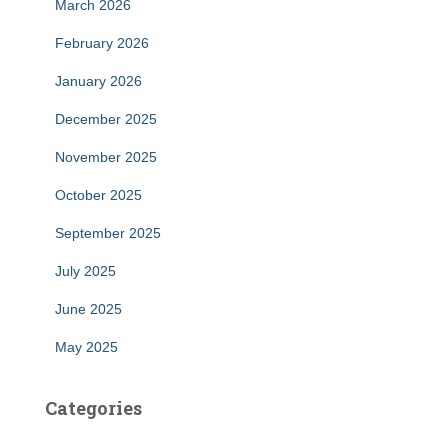
March 2026
February 2026
January 2026
December 2025
November 2025
October 2025
September 2025
July 2025
June 2025
May 2025
Categories