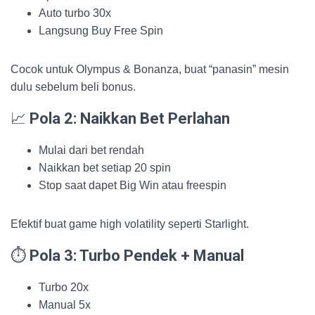
Auto turbo 30x
Langsung Buy Free Spin
Cocok untuk Olympus & Bonanza, buat “panasin” mesin
dulu sebelum beli bonus.
📈
Pola 2: Naikkan Bet Perlahan
Mulai dari bet rendah
Naikkan bet setiap 20 spin
Stop saat dapet Big Win atau freespin
Efektif buat game high volatility seperti Starlight.
⏱
Pola 3: Turbo Pendek + Manual
Turbo 20x
Manual 5x