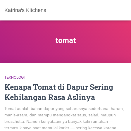
Katrina's Kitchens
tomat
TEKNOLOGI
Kenapa Tomat di Dapur Sering
Kehilangan Rasa Aslinya
Tomat adalah bahan dapur yang seharusnya sederhana: harum,
manis-asam, dan mampu mengangkat saus, salad, maupun
bruschetta. Namun kenyataannya banyak koki rumahan —
termasuk saya saat memulai karier — sering kecewa karena