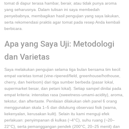
tomat di dapur terasa hambar, berair, atau tidak punya aroma
yang seharusnya. Dalam tulisan ini saya membedah
penyebabnya, membagikan hasil pengujian yang saya lakukan,
serta rekomendasi praktis agar tomat pada resep Anda kembali
berbicara.
Apa yang Saya Uji: Metodologi
dan Varietas
Saya melakukan pengujian selama tiga bulan bersama tim kecil:
empat varietas tomat (vine-ripened/field, greenhouse/hothouse,
cherry, dan heirloom) dari tiga sumber berbeda (pasar lokal,
supermarket besar, dan petani lokal). Setiap sampel dinilai pada
empat kriteria: intensitas rasa (sweetness-umami-acidity), aroma,
tekstur, dan aftertaste. Penilaian dilakukan oleh panel 6 orang
menggunakan skala 1–5 dan didukung observasi fisik (warna,
kekenyalan, kerusakan kulit). Selain itu kami menguji efek
perlakuan: penyimpanan di kulkas (~4°C), suhu ruang (~20–
22°C), serta pemanggangan pendek (200°C, 20–25 menit) dan