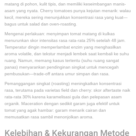
matang di pohon, kulit tipis, dan memiliki keseimbangan manis-
asam yang nyata. Cherry tomatoes punya kejutan menarik: walau
kecil, mereka sering menunjukkan konsentrasi rasa yang kuat—
bagus untuk salad dan oven-roasting.
Mengenai perlakuan: menyimpan tomat matang di kulkas
menurunkan skor intensitas rasa rata-rata 25% setelah 48 jam.
Temperatur dingin memperlambat enzim yang menghasilkan
aroma volatile, dan tekstur menjadi lembek saat kembali ke suhu
ruang. Namun, memang kasus tertentu (suhu ruang sangat
panas) menyarankan pendinginan singkat untuk mencegah
pembusukan—trade-off antara umur simpan dan rasa.
Pemanggangan singkat (roasting) meningkatkan konsentrasi
rasa, terutama pada varietas field dan cherry: skor aftertaste naik
rata-rata 30% karena karamelisasi gula dan pelepasan asam
organik. Maceration dengan sedikit garam juga efektif untuk
tomat yang agak hambar: garam menarik cairan dan
memusatkan rasa sambil menonjolkan aroma.
Kelebihan & Kekurangan Metode