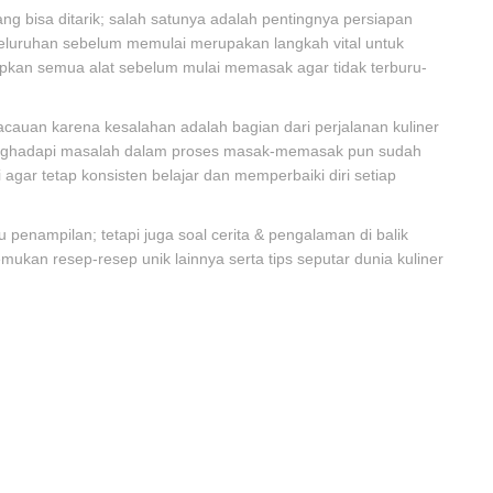
g bisa ditarik; salah satunya adalah pentingnya persiapan
luruhan sebelum memulai merupakan langkah vital untuk
apkan semua alat sebelum mulai memasak agar tidak terburu-
cauan karena kesalahan adalah bagian dari perjalanan kuliner
li menghadapi masalah dalam proses masak-memasak pun sudah
 agar tetap konsisten belajar dan memperbaiki diri setiap
 penampilan; tetapi juga soal cerita & pengalaman di balik
ukan resep-resep unik lainnya serta tips seputar dunia kuliner