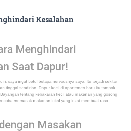
enghindari Kesalahan
Cara Menghindari
n Saat Dapur!
i, saya ingat betul betapa nervousnya saya. Itu terjadi sekitar
an tinggal sendirian. Dapur kecil di apartemen baru itu tampak
 Bayangan tentang kebakaran kecil atau makanan yang gosong
mencoba memasak makanan lokal yang lezat membuat rasa
 dengan Masakan