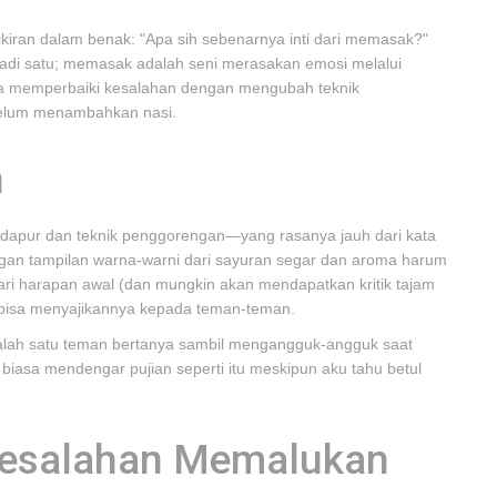
ikiran dalam benak: "Apa sih sebenarnya inti dari memasak?"
di satu; memasak adalah seni merasakan emosi melalui
ya memperbaiki kesalahan dengan mengubah teknik
belum menambahkan nasi.
n
 dapur dan teknik penggorengan—yang rasanya jauh dari kata
gan tampilan warna-warni dari sayuran segar dan aroma harum
ari harapan awal (dan mungkin akan mendapatkan kritik tajam
ka bisa menyajikannya kepada teman-teman.
salah satu teman bertanya sambil mengangguk-angguk saat
 biasa mendengar pujian seperti itu meskipun aku tahu betul
Kesalahan Memalukan