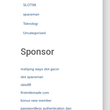
SLOT88
spaceman
Teknologi
Uncategorized
Sponsor
mahjong ways slot gacor
slot spaceman
okto88
firstmilemade.com
bonus new member
passwordless authentication dan