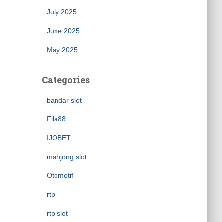
July 2025
June 2025
May 2025
Categories
bandar slot
Fila88
IJOBET
mahjong slot
Otomotif
rtp
rtp slot