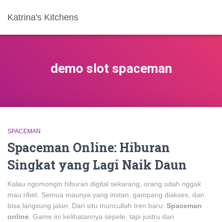
Katrina's Kitchens
demo slot spaceman
SPACEMAN
Spaceman Online: Hiburan
Singkat yang Lagi Naik Daun
Kalau ngomongin hiburan digital sekarang, orang udah nggak
mau ribet. Semua maunya yang instan, gampang diakses, dan
bisa langsung jalan. Dari situ muncullah tren baru:
Spaceman
online
. Game ini kelihatannya sepele, tapi justru dari