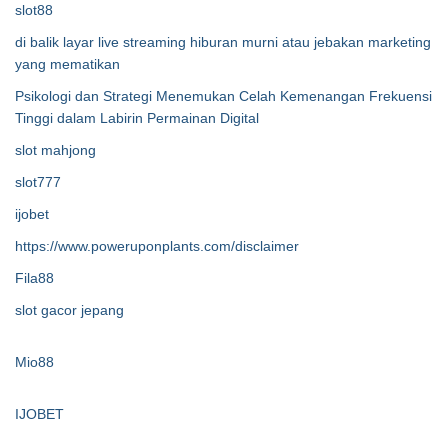
slot88
di balik layar live streaming hiburan murni atau jebakan marketing
yang mematikan
Psikologi dan Strategi Menemukan Celah Kemenangan Frekuensi
Tinggi dalam Labirin Permainan Digital
slot mahjong
slot777
ijobet
https://www.poweruponplants.com/disclaimer
Fila88
slot gacor jepang
Mio88
IJOBET