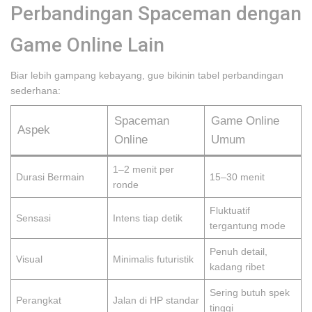
Perbandingan Spaceman dengan
Game Online Lain
Biar lebih gampang kebayang, gue bikinin tabel perbandingan
sederhana:
Spaceman
Game Online
Aspek
Online
Umum
1–2 menit per
Durasi Bermain
15–30 menit
ronde
Fluktuatif
Sensasi
Intens tiap detik
tergantung mode
Penuh detail,
Visual
Minimalis futuristik
kadang ribet
Sering butuh spek
Perangkat
Jalan di HP standar
tinggi