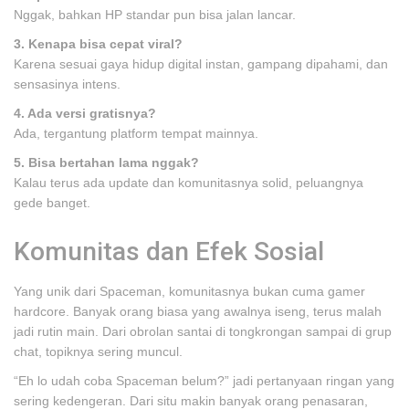
Nggak, bahkan HP standar pun bisa jalan lancar.
3. Kenapa bisa cepat viral?
Karena sesuai gaya hidup digital instan, gampang dipahami, dan
sensasinya intens.
4. Ada versi gratisnya?
Ada, tergantung platform tempat mainnya.
5. Bisa bertahan lama nggak?
Kalau terus ada update dan komunitasnya solid, peluangnya
gede banget.
Komunitas dan Efek Sosial
Yang unik dari Spaceman, komunitasnya bukan cuma gamer
hardcore. Banyak orang biasa yang awalnya iseng, terus malah
jadi rutin main. Dari obrolan santai di tongkrongan sampai di grup
chat, topiknya sering muncul.
“Eh lo udah coba Spaceman belum?” jadi pertanyaan ringan yang
sering kedengeran. Dari situ makin banyak orang penasaran,