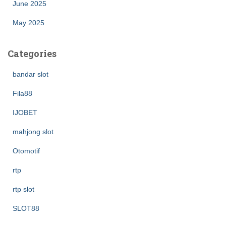
June 2025
May 2025
Categories
bandar slot
Fila88
IJOBET
mahjong slot
Otomotif
rtp
rtp slot
SLOT88