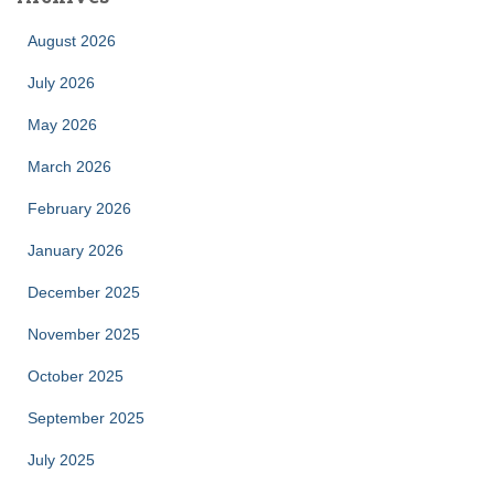
August 2026
July 2026
May 2026
March 2026
February 2026
January 2026
December 2025
November 2025
October 2025
September 2025
July 2025