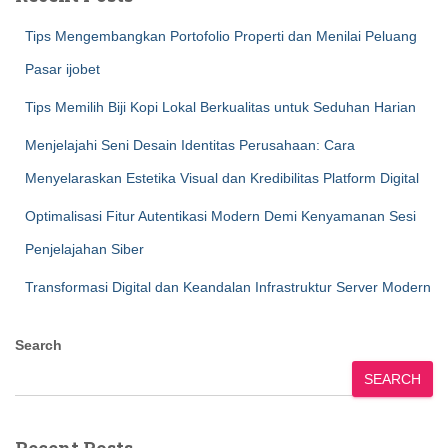
Tips Mengembangkan Portofolio Properti dan Menilai Peluang
Pasar ijobet
Tips Memilih Biji Kopi Lokal Berkualitas untuk Seduhan Harian
Menjelajahi Seni Desain Identitas Perusahaan: Cara
Menyelaraskan Estetika Visual dan Kredibilitas Platform Digital
Optimalisasi Fitur Autentikasi Modern Demi Kenyamanan Sesi
Penjelajahan Siber
Transformasi Digital dan Keandalan Infrastruktur Server Modern
Search
SEARCH