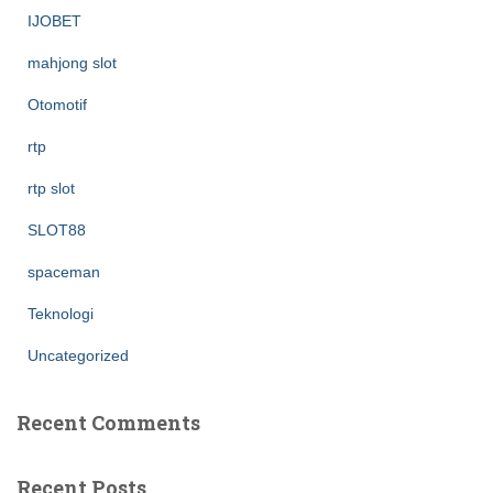
IJOBET
mahjong slot
Otomotif
rtp
rtp slot
SLOT88
spaceman
Teknologi
Uncategorized
Recent Comments
Recent Posts