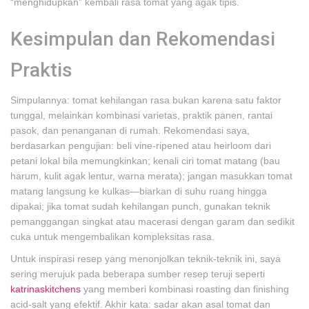
“menghidupkan” kembali rasa tomat yang agak tipis.
Kesimpulan dan Rekomendasi
Praktis
Simpulannya: tomat kehilangan rasa bukan karena satu faktor
tunggal, melainkan kombinasi varietas, praktik panen, rantai
pasok, dan penanganan di rumah. Rekomendasi saya,
berdasarkan pengujian: beli vine-ripened atau heirloom dari
petani lokal bila memungkinkan; kenali ciri tomat matang (bau
harum, kulit agak lentur, warna merata); jangan masukkan tomat
matang langsung ke kulkas—biarkan di suhu ruang hingga
dipakai; jika tomat sudah kehilangan punch, gunakan teknik
pemanggangan singkat atau macerasi dengan garam dan sedikit
cuka untuk mengembalikan kompleksitas rasa.
Untuk inspirasi resep yang menonjolkan teknik-teknik ini, saya
sering merujuk pada beberapa sumber resep teruji seperti
katrinaskitchens
yang memberi kombinasi roasting dan finishing
acid-salt yang efektif. Akhir kata: sadar akan asal tomat dan