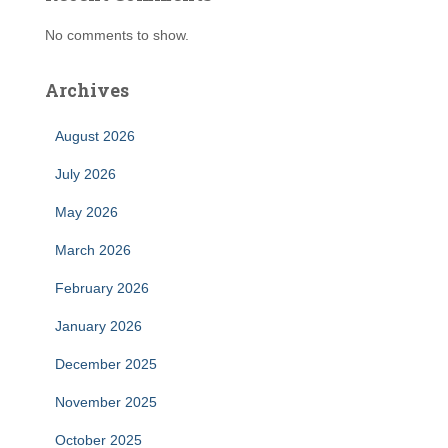
No comments to show.
Archives
August 2026
July 2026
May 2026
March 2026
February 2026
January 2026
December 2025
November 2025
October 2025