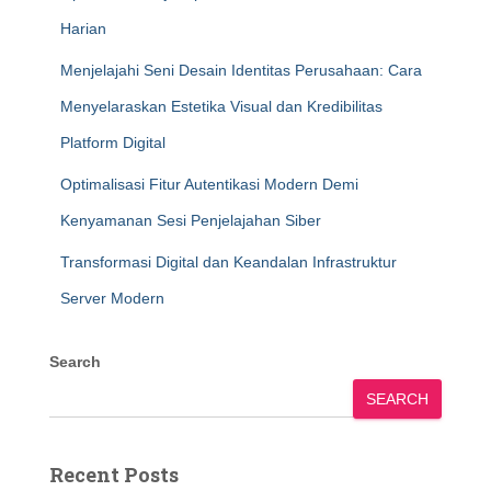
Harian
Menjelajahi Seni Desain Identitas Perusahaan: Cara
Menyelaraskan Estetika Visual dan Kredibilitas
Platform Digital
Optimalisasi Fitur Autentikasi Modern Demi
Kenyamanan Sesi Penjelajahan Siber
Transformasi Digital dan Keandalan Infrastruktur
Server Modern
Search
SEARCH
Recent Posts