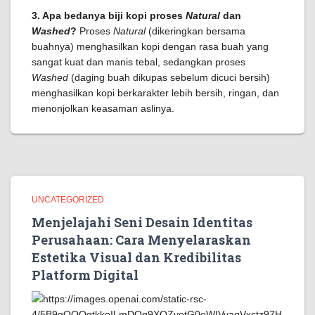
3. Apa bedanya biji kopi proses
Natural
dan
Washed
?
Proses
Natural
(dikeringkan bersama
buahnya) menghasilkan kopi dengan rasa buah yang
sangat kuat dan manis tebal, sedangkan proses
Washed
(daging buah dikupas sebelum dicuci bersih)
menghasilkan kopi berkarakter lebih bersih, ringan, dan
menonjolkan keasaman aslinya.
UNCATEGORIZED
Menjelajahi Seni Desain Identitas
Perusahaan: Cara Menyelaraskan
Estetika Visual dan Kredibilitas
Platform Digital