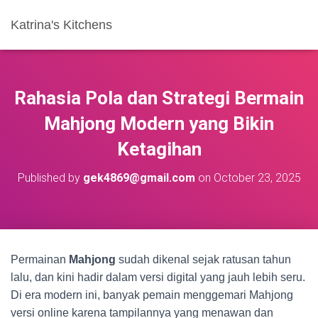
Katrina's Kitchens
Rahasia Pola dan Strategi Bermain
Mahjong Modern yang Bikin
Ketagihan
Published by
gek4869@gmail.com
on
October 23, 2025
Permainan
Mahjong
sudah dikenal sejak ratusan tahun
lalu, dan kini hadir dalam versi digital yang jauh lebih seru.
Di era modern ini, banyak pemain menggemari Mahjong
versi online karena tampilannya yang menawan dan