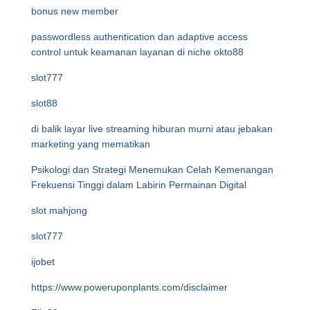
bonus new member
passwordless authentication dan adaptive access
control untuk keamanan layanan di niche okto88
slot777
slot88
di balik layar live streaming hiburan murni atau jebakan
marketing yang mematikan
Psikologi dan Strategi Menemukan Celah Kemenangan
Frekuensi Tinggi dalam Labirin Permainan Digital
slot mahjong
slot777
ijobet
https://www.poweruponplants.com/disclaimer