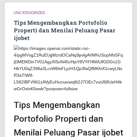
UNCATEGORIZED
Tips Mengembangkan Portofolio
Properti dan Menilai Peluang Pasar
ijobet
Tips Mengembangkan
Portofolio Properti dan
Menilai Peluang Pasar ijobet