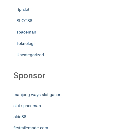
rtp slot
SLOT88
spaceman
Teknologi
Uncategorized
Sponsor
mahjong ways slot gacor
slot spaceman
okto88
firstmilemade.com