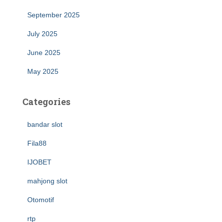
September 2025
July 2025
June 2025
May 2025
Categories
bandar slot
Fila88
IJOBET
mahjong slot
Otomotif
rtp