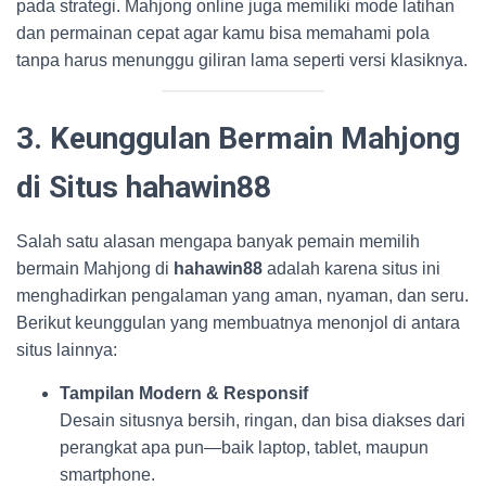
pada strategi. Mahjong online juga memiliki mode latihan
dan permainan cepat agar kamu bisa memahami pola
tanpa harus menunggu giliran lama seperti versi klasiknya.
3. Keunggulan Bermain Mahjong
di Situs hahawin88
Salah satu alasan mengapa banyak pemain memilih
bermain Mahjong di
hahawin88
adalah karena situs ini
menghadirkan pengalaman yang aman, nyaman, dan seru.
Berikut keunggulan yang membuatnya menonjol di antara
situs lainnya:
Tampilan Modern & Responsif
Desain situsnya bersih, ringan, dan bisa diakses dari
perangkat apa pun—baik laptop, tablet, maupun
smartphone.