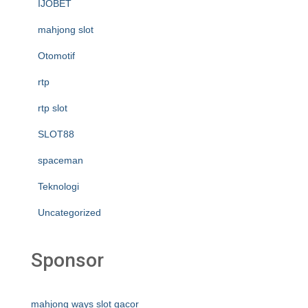
IJOBET
mahjong slot
Otomotif
rtp
rtp slot
SLOT88
spaceman
Teknologi
Uncategorized
Sponsor
mahjong ways slot gacor