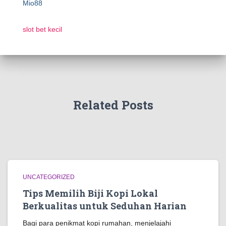
Mio88
slot bet kecil
Related Posts
UNCATEGORIZED
Tips Memilih Biji Kopi Lokal
Berkualitas untuk Seduhan Harian
Bagi para penikmat kopi rumahan, menjelajahi