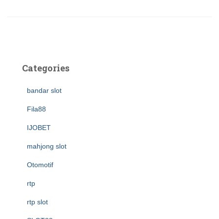
Categories
bandar slot
Fila88
IJOBET
mahjong slot
Otomotif
rtp
rtp slot