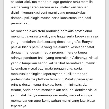
sekadar aktivitas menaruh logo gambar atau memilih
warna yang cerah secara acak, melainkan sebuah
disiplin komunikasi seni murni yang mengalkulasi
dampak psikologis massa serta konsistensi reputasi
perusahaan.
Merancang ekosistem branding berskala profesional
menuntut akurasi teknik yang tinggi serta kepekaan rasa
yang mendalam dari seorang desainer grafis. Banyak
pelaku bisnis pemula yang melakukan kesalahan fatal
dengan mendesain media promosi mereka tanpa
adanya panduan baku yang terstruktur. Akibatnya, visual
yang ditampilkan sering kali terlihat berantakan, memicu
kejenuhan visual bagi mata pengunjung, serta
menurunkan tingkat kepercayaan publik terhadap
profesionalisme platform tersebut. Melalui penerapan
prinsip desain yang ringkas, bersih, minimalis, dan
teratur, Anda dapat menciptakan sebuah identitas visual
yang tidak hanya memanjakan mata, melainkan juga
memancarkan aura kemewahan murni yang luar biasa
tepercaya.