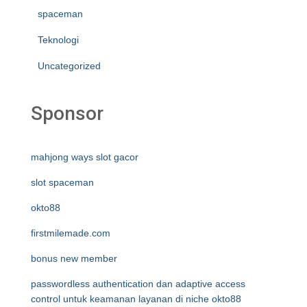
spaceman
Teknologi
Uncategorized
Sponsor
mahjong ways slot gacor
slot spaceman
okto88
firstmilemade.com
bonus new member
passwordless authentication dan adaptive access
control untuk keamanan layanan di niche okto88