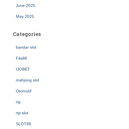
June 2025
May 2025
Categories
bandar slot
Fila88
IJOBET
mahjong slot
Otomotif
rtp
rtp slot
SLOT88