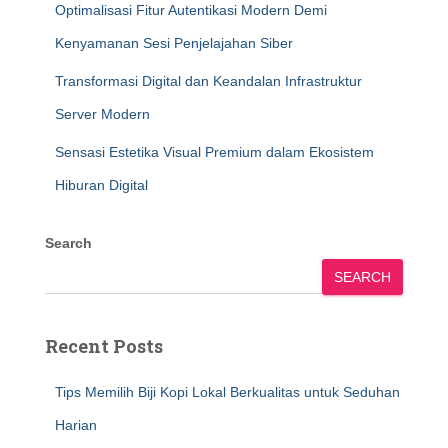
Optimalisasi Fitur Autentikasi Modern Demi
Kenyamanan Sesi Penjelajahan Siber
Transformasi Digital dan Keandalan Infrastruktur
Server Modern
Sensasi Estetika Visual Premium dalam Ekosistem
Hiburan Digital
Search
SEARCH
Recent Posts
Tips Memilih Biji Kopi Lokal Berkualitas untuk Seduhan
Harian