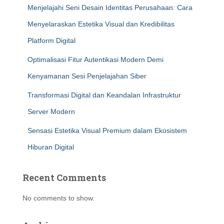
Menjelajahi Seni Desain Identitas Perusahaan: Cara
Menyelaraskan Estetika Visual dan Kredibilitas
Platform Digital
Optimalisasi Fitur Autentikasi Modern Demi
Kenyamanan Sesi Penjelajahan Siber
Transformasi Digital dan Keandalan Infrastruktur
Server Modern
Sensasi Estetika Visual Premium dalam Ekosistem
Hiburan Digital
Recent Comments
No comments to show.