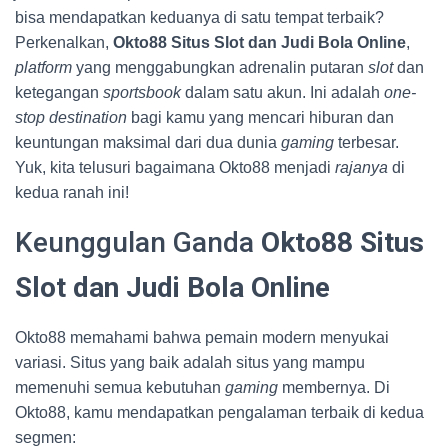
bisa mendapatkan keduanya di satu tempat terbaik?
Perkenalkan,
Okto88 Situs Slot dan Judi Bola Online
,
platform
yang menggabungkan adrenalin putaran
slot
dan
ketegangan
sportsbook
dalam satu akun. Ini adalah
one-
stop destination
bagi kamu yang mencari hiburan dan
keuntungan maksimal dari dua dunia
gaming
terbesar.
Yuk, kita telusuri bagaimana Okto88 menjadi
rajanya
di
kedua ranah ini!
Keunggulan Ganda
Okto88 Situs
Slot dan Judi Bola Online
Okto88 memahami bahwa pemain modern menyukai
variasi. Situs yang baik adalah situs yang mampu
memenuhi semua kebutuhan
gaming
membernya. Di
Okto88, kamu mendapatkan pengalaman terbaik di kedua
segmen: