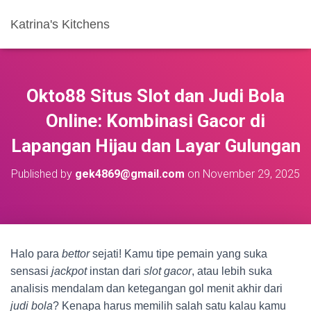
Katrina's Kitchens
Okto88 Situs Slot dan Judi Bola
Online: Kombinasi Gacor di
Lapangan Hijau dan Layar Gulungan
Published by
gek4869@gmail.com
on
November 29, 2025
Halo para
bettor
sejati! Kamu tipe pemain yang suka
sensasi
jackpot
instan dari
slot gacor
, atau lebih suka
analisis mendalam dan ketegangan gol menit akhir dari
judi bola
? Kenapa harus memilih salah satu kalau kamu