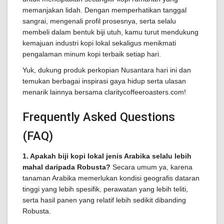
memanjakan lidah. Dengan memperhatikan tanggal
sangrai, mengenali profil prosesnya, serta selalu
membeli dalam bentuk biji utuh, kamu turut mendukung
kemajuan industri kopi lokal sekaligus menikmati
pengalaman minum kopi terbaik setiap hari.
Yuk, dukung produk perkopian Nusantara hari ini dan
temukan berbagai inspirasi gaya hidup serta ulasan
menarik lainnya bersama claritycoffeeroasters.com!
Frequently Asked Questions
(FAQ)
1. Apakah biji kopi lokal jenis Arabika selalu lebih
mahal daripada Robusta?
Secara umum ya, karena
tanaman Arabika memerlukan kondisi geografis dataran
tinggi yang lebih spesifik, perawatan yang lebih teliti,
serta hasil panen yang relatif lebih sedikit dibanding
Robusta.