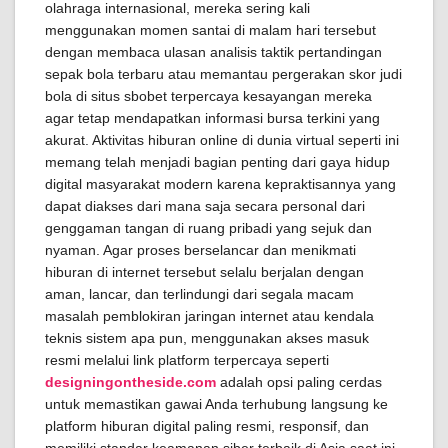
olahraga internasional, mereka sering kali
menggunakan momen santai di malam hari tersebut
dengan membaca ulasan analisis taktik pertandingan
sepak bola terbaru atau memantau pergerakan skor judi
bola di situs sbobet terpercaya kesayangan mereka
agar tetap mendapatkan informasi bursa terkini yang
akurat. Aktivitas hiburan online di dunia virtual seperti ini
memang telah menjadi bagian penting dari gaya hidup
digital masyarakat modern karena kepraktisannya yang
dapat diakses dari mana saja secara personal dari
genggaman tangan di ruang pribadi yang sejuk dan
nyaman. Agar proses berselancar dan menikmati
hiburan di internet tersebut selalu berjalan dengan
aman, lancar, dan terlindungi dari segala macam
masalah pemblokiran jaringan internet atau kendala
teknis sistem apa pun, menggunakan akses masuk
resmi melalui link platform terpercaya seperti
designingontheside.com
adalah opsi paling cerdas
untuk memastikan gawai Anda terhubung langsung ke
platform hiburan digital paling resmi, responsif, dan