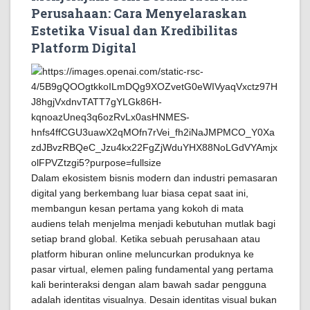
Perusahaan: Cara Menyelaraskan
Estetika Visual dan Kredibilitas
Platform Digital
Dalam ekosistem bisnis modern dan industri pemasaran
digital yang berkembang luar biasa cepat saat ini,
membangun kesan pertama yang kokoh di mata
audiens telah menjelma menjadi kebutuhan mutlak bagi
setiap brand global. Ketika sebuah perusahaan atau
platform hiburan online meluncurkan produknya ke
pasar virtual, elemen paling fundamental yang pertama
kali berinteraksi dengan alam bawah sadar pengguna
adalah identitas visualnya. Desain identitas visual bukan