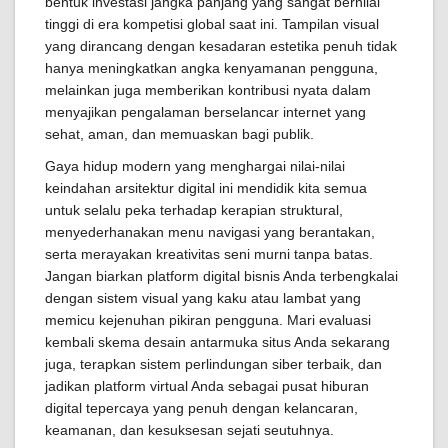
bentuk investasi jangka panjang yang sangat bernilai
tinggi di era kompetisi global saat ini. Tampilan visual
yang dirancang dengan kesadaran estetika penuh tidak
hanya meningkatkan angka kenyamanan pengguna,
melainkan juga memberikan kontribusi nyata dalam
menyajikan pengalaman berselancar internet yang
sehat, aman, dan memuaskan bagi publik.
Gaya hidup modern yang menghargai nilai-nilai
keindahan arsitektur digital ini mendidik kita semua
untuk selalu peka terhadap kerapian struktural,
menyederhanakan menu navigasi yang berantakan,
serta merayakan kreativitas seni murni tanpa batas.
Jangan biarkan platform digital bisnis Anda terbengkalai
dengan sistem visual yang kaku atau lambat yang
memicu kejenuhan pikiran pengguna. Mari evaluasi
kembali skema desain antarmuka situs Anda sekarang
juga, terapkan sistem perlindungan siber terbaik, dan
jadikan platform virtual Anda sebagai pusat hiburan
digital tepercaya yang penuh dengan kelancaran,
keamanan, dan kesuksesan sejati seutuhnya.