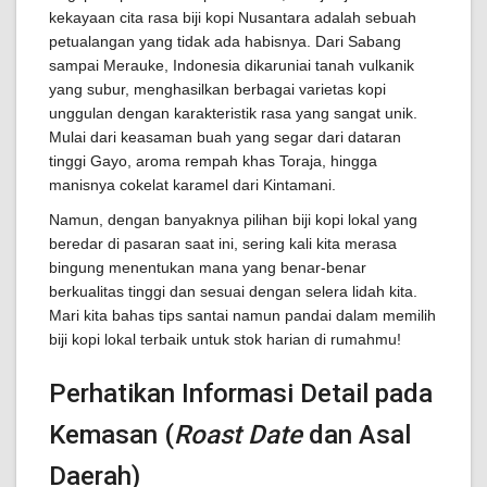
kekayaan cita rasa biji kopi Nusantara adalah sebuah
petualangan yang tidak ada habisnya. Dari Sabang
sampai Merauke, Indonesia dikaruniai tanah vulkanik
yang subur, menghasilkan berbagai varietas kopi
unggulan dengan karakteristik rasa yang sangat unik.
Mulai dari keasaman buah yang segar dari dataran
tinggi Gayo, aroma rempah khas Toraja, hingga
manisnya cokelat karamel dari Kintamani.
Namun, dengan banyaknya pilihan biji kopi lokal yang
beredar di pasaran saat ini, sering kali kita merasa
bingung menentukan mana yang benar-benar
berkualitas tinggi dan sesuai dengan selera lidah kita.
Mari kita bahas tips santai namun pandai dalam memilih
biji kopi lokal terbaik untuk stok harian di rumahmu!
Perhatikan Informasi Detail pada
Kemasan (
Roast Date
dan Asal
Daerah)