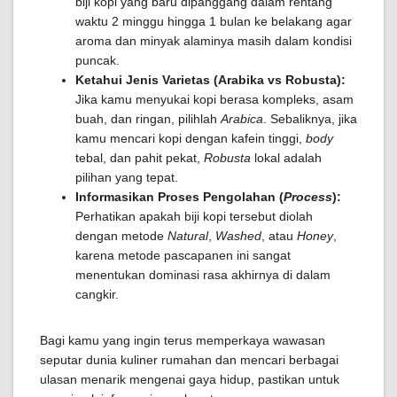
biji kopi yang baru dipanggang dalam rentang
waktu 2 minggu hingga 1 bulan ke belakang agar
aroma dan minyak alaminya masih dalam kondisi
puncak.
Ketahui Jenis Varietas (Arabika vs Robusta):
Jika kamu menyukai kopi berasa kompleks, asam
buah, dan ringan, pilihlah
Arabica
. Sebaliknya, jika
kamu mencari kopi dengan kafein tinggi,
body
tebal, dan pahit pekat,
Robusta
lokal adalah
pilihan yang tepat.
Informasikan Proses Pengolahan (
Process
):
Perhatikan apakah biji kopi tersebut diolah
dengan metode
Natural
,
Washed
, atau
Honey
,
karena metode pascapanen ini sangat
menentukan dominasi rasa akhirnya di dalam
cangkir.
Bagi kamu yang ingin terus memperkaya wawasan
seputar dunia kuliner rumahan dan mencari berbagai
ulasan menarik mengenai gaya hidup, pastikan untuk