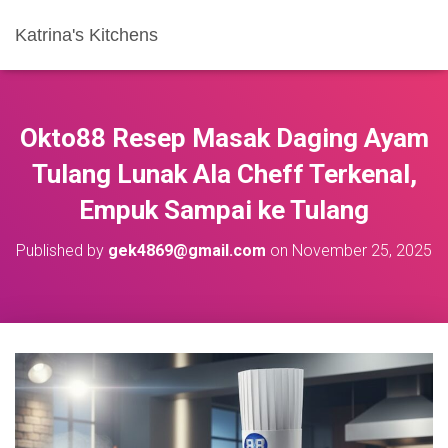
Katrina's Kitchens
Okto88 Resep Masak Daging Ayam
Tulang Lunak Ala Cheff Terkenal,
Empuk Sampai ke Tulang
Published by
gek4869@gmail.com
on
November 25, 2025