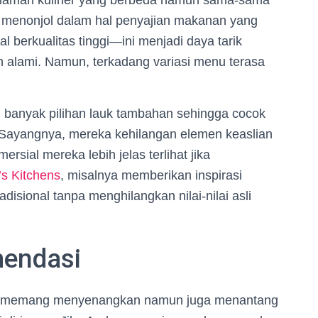
laman kuliner yang berbeda namun sama-sama
an menonjol dalam hal penyajian makanan yang
l berkualitas tinggi—ini menjadi daya tarik
an alami. Namun, terkadang variasi menu terasa
n banyak pilihan lauk tambahan sehingga cocok
. Sayangnya, mereka kehilangan elemen keaslian
sial mereka lebih jelas terlihat jika
’s Kitchens
, misalnya memberikan inspirasi
sional tanpa menghilangkan nilai-nilai asli
endasi
 ini memang menyenangkan namun juga menantang