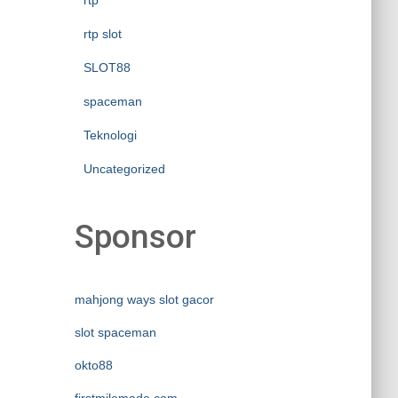
rtp
rtp slot
SLOT88
spaceman
Teknologi
Uncategorized
Sponsor
mahjong ways slot gacor
slot spaceman
okto88