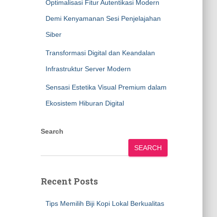
Optimalisasi Fitur Autentikasi Modern
Demi Kenyamanan Sesi Penjelajahan
Siber
Transformasi Digital dan Keandalan
Infrastruktur Server Modern
Sensasi Estetika Visual Premium dalam
Ekosistem Hiburan Digital
Search
SEARCH
Recent Posts
Tips Memilih Biji Kopi Lokal Berkualitas