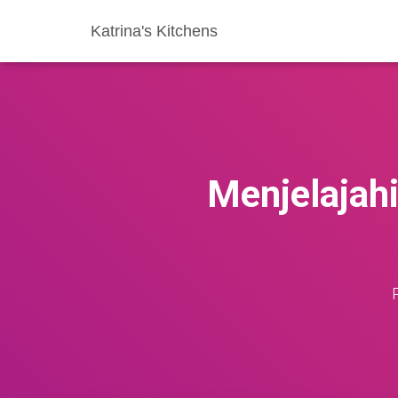
Katrina's Kitchens
Menjelajah