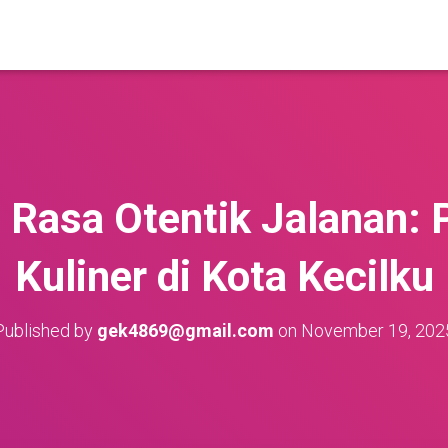
i Rasa Otentik Jalanan:
Kuliner di Kota Kecilku
Published by
gek4869@gmail.com
on
November 19, 202