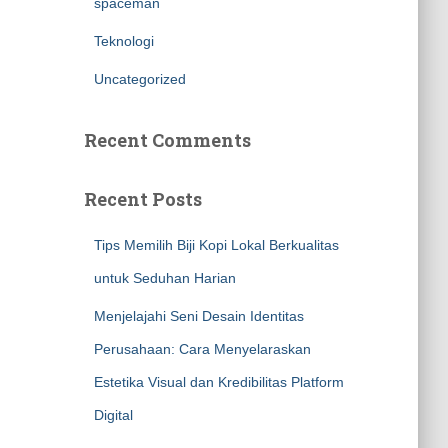
spaceman
Teknologi
Uncategorized
Recent Comments
Recent Posts
Tips Memilih Biji Kopi Lokal Berkualitas
untuk Seduhan Harian
Menjelajahi Seni Desain Identitas
Perusahaan: Cara Menyelaraskan
Estetika Visual dan Kredibilitas Platform
Digital