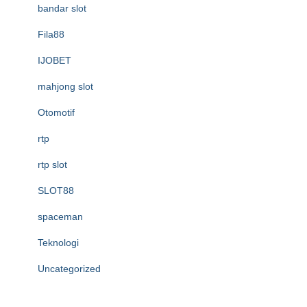
bandar slot
Fila88
IJOBET
mahjong slot
Otomotif
rtp
rtp slot
SLOT88
spaceman
Teknologi
Uncategorized