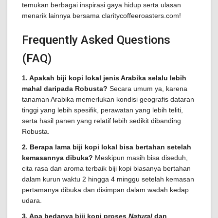
temukan berbagai inspirasi gaya hidup serta ulasan
menarik lainnya bersama claritycoffeeroasters.com!
Frequently Asked Questions
(FAQ)
1. Apakah biji kopi lokal jenis Arabika selalu lebih
mahal daripada Robusta?
Secara umum ya, karena
tanaman Arabika memerlukan kondisi geografis dataran
tinggi yang lebih spesifik, perawatan yang lebih teliti,
serta hasil panen yang relatif lebih sedikit dibanding
Robusta.
2. Berapa lama biji kopi lokal bisa bertahan setelah
kemasannya dibuka?
Meskipun masih bisa diseduh,
cita rasa dan aroma terbaik biji kopi biasanya bertahan
dalam kurun waktu 2 hingga 4 minggu setelah kemasan
pertamanya dibuka dan disimpan dalam wadah kedap
udara.
3. Apa bedanya biji kopi proses
Natural
dan