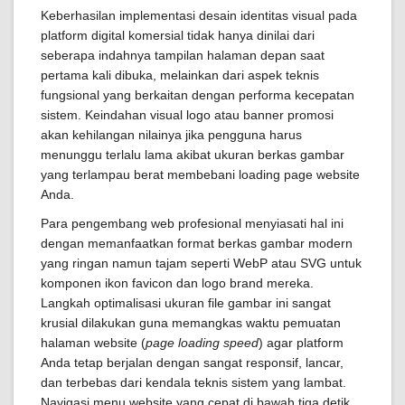
Keberhasilan implementasi desain identitas visual pada
platform digital komersial tidak hanya dinilai dari
seberapa indahnya tampilan halaman depan saat
pertama kali dibuka, melainkan dari aspek teknis
fungsional yang berkaitan dengan performa kecepatan
sistem. Keindahan visual logo atau banner promosi
akan kehilangan nilainya jika pengguna harus
menunggu terlalu lama akibat ukuran berkas gambar
yang terlampau berat membebani loading page website
Anda.
Para pengembang web profesional menyiasati hal ini
dengan memanfaatkan format berkas gambar modern
yang ringan namun tajam seperti WebP atau SVG untuk
komponen ikon favicon dan logo brand mereka.
Langkah optimalisasi ukuran file gambar ini sangat
krusial dilakukan guna memangkas waktu pemuatan
halaman website (
page loading speed
) agar platform
Anda tetap berjalan dengan sangat responsif, lancar,
dan terbebas dari kendala teknis sistem yang lambat.
Navigasi menu website yang cepat di bawah tiga detik