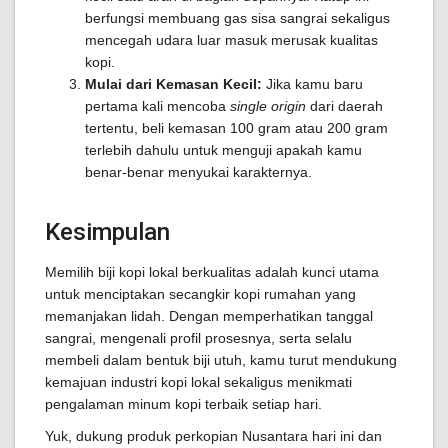
berfungsi membuang gas sisa sangrai sekaligus
mencegah udara luar masuk merusak kualitas
kopi.
Mulai dari Kemasan Kecil:
Jika kamu baru
pertama kali mencoba
single origin
dari daerah
tertentu, beli kemasan 100 gram atau 200 gram
terlebih dahulu untuk menguji apakah kamu
benar-benar menyukai karakternya.
Kesimpulan
Memilih biji kopi lokal berkualitas adalah kunci utama
untuk menciptakan secangkir kopi rumahan yang
memanjakan lidah. Dengan memperhatikan tanggal
sangrai, mengenali profil prosesnya, serta selalu
membeli dalam bentuk biji utuh, kamu turut mendukung
kemajuan industri kopi lokal sekaligus menikmati
pengalaman minum kopi terbaik setiap hari.
Yuk, dukung produk perkopian Nusantara hari ini dan