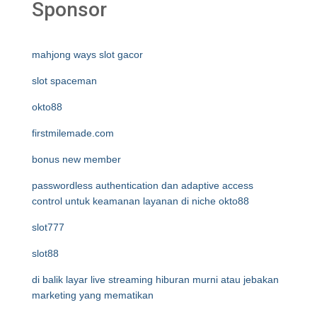
Sponsor
mahjong ways slot gacor
slot spaceman
okto88
firstmilemade.com
bonus new member
passwordless authentication dan adaptive access
control untuk keamanan layanan di niche okto88
slot777
slot88
di balik layar live streaming hiburan murni atau jebakan
marketing yang mematikan