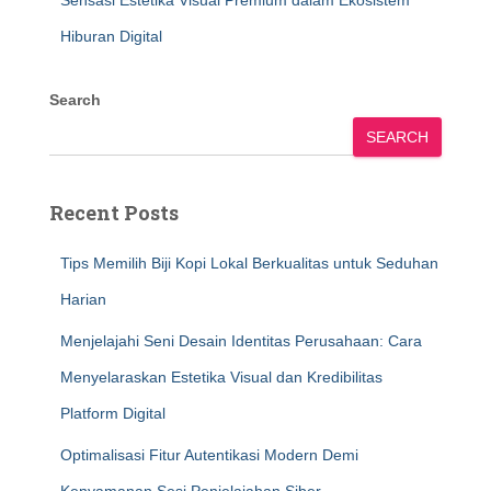
Sensasi Estetika Visual Premium dalam Ekosistem
Hiburan Digital
Search
SEARCH
Recent Posts
Tips Memilih Biji Kopi Lokal Berkualitas untuk Seduhan
Harian
Menjelajahi Seni Desain Identitas Perusahaan: Cara
Menyelaraskan Estetika Visual dan Kredibilitas
Platform Digital
Optimalisasi Fitur Autentikasi Modern Demi