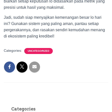
biarkan setiap keputusan lo didasarkan pada metrik yang
presisi untuk hasil yang maksimal.
Jadi, sudah siap menyajikan kemenangan besar lo hari
ini? Gunakan sistem yang paling aman, pantau setiap
pergerakannya, dan rasakan sendiri kemudahan menang
di ekosistem paling kredibel!
Categories:
UNCATEGORIZED
Categories