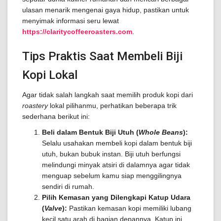
ulasan menarik mengenai gaya hidup, pastikan untuk
menyimak informasi seru lewat
https://claritycoffeeroasters.com
.
Tips Praktis Saat Membeli Biji
Kopi Lokal
Agar tidak salah langkah saat memilih produk kopi dari
roastery
lokal pilihanmu, perhatikan beberapa trik
sederhana berikut ini:
Beli dalam Bentuk Biji Utuh (
Whole Beans
):
Selalu usahakan membeli kopi dalam bentuk biji
utuh, bukan bubuk instan. Biji utuh berfungsi
melindungi minyak atsiri di dalamnya agar tidak
menguap sebelum kamu siap menggilingnya
sendiri di rumah.
Pilih Kemasan yang Dilengkapi Katup Udara
(
Valve
):
Pastikan kemasan kopi memiliki lubang
kecil satu arah di bagian depannya. Katup ini