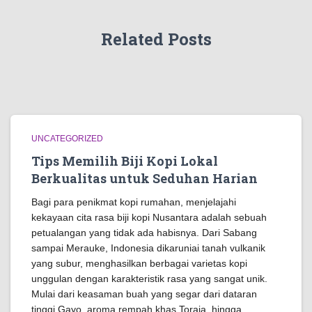
Related Posts
UNCATEGORIZED
Tips Memilih Biji Kopi Lokal
Berkualitas untuk Seduhan Harian
Bagi para penikmat kopi rumahan, menjelajahi
kekayaan cita rasa biji kopi Nusantara adalah sebuah
petualangan yang tidak ada habisnya. Dari Sabang
sampai Merauke, Indonesia dikaruniai tanah vulkanik
yang subur, menghasilkan berbagai varietas kopi
unggulan dengan karakteristik rasa yang sangat unik.
Mulai dari keasaman buah yang segar dari dataran
tinggi Gayo, aroma rempah khas Toraja, hingga