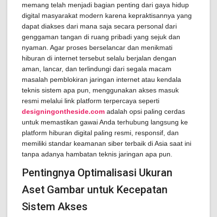
memang telah menjadi bagian penting dari gaya hidup
digital masyarakat modern karena kepraktisannya yang
dapat diakses dari mana saja secara personal dari
genggaman tangan di ruang pribadi yang sejuk dan
nyaman. Agar proses berselancar dan menikmati
hiburan di internet tersebut selalu berjalan dengan
aman, lancar, dan terlindungi dari segala macam
masalah pemblokiran jaringan internet atau kendala
teknis sistem apa pun, menggunakan akses masuk
resmi melalui link platform terpercaya seperti
designingontheside.com
adalah opsi paling cerdas
untuk memastikan gawai Anda terhubung langsung ke
platform hiburan digital paling resmi, responsif, dan
memiliki standar keamanan siber terbaik di Asia saat ini
tanpa adanya hambatan teknis jaringan apa pun.
Pentingnya Optimalisasi Ukuran
Aset Gambar untuk Kecepatan
Sistem Akses