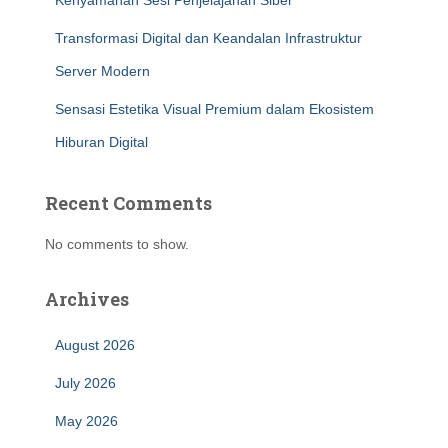
Kenyamanan Sesi Penjelajahan Siber
Transformasi Digital dan Keandalan Infrastruktur
Server Modern
Sensasi Estetika Visual Premium dalam Ekosistem
Hiburan Digital
Recent Comments
No comments to show.
Archives
August 2026
July 2026
May 2026