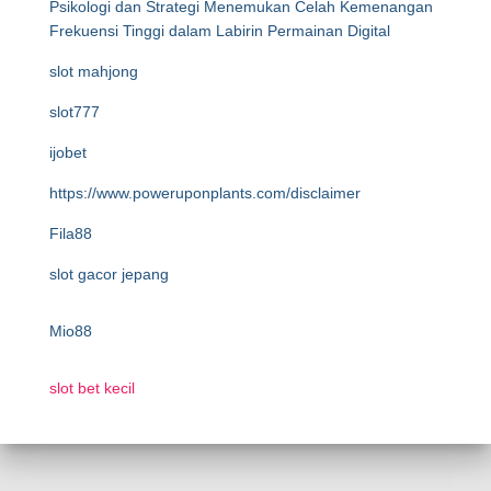
Psikologi dan Strategi Menemukan Celah Kemenangan
Frekuensi Tinggi dalam Labirin Permainan Digital
slot mahjong
slot777
ijobet
https://www.poweruponplants.com/disclaimer
Fila88
slot gacor jepang
Mio88
slot bet kecil