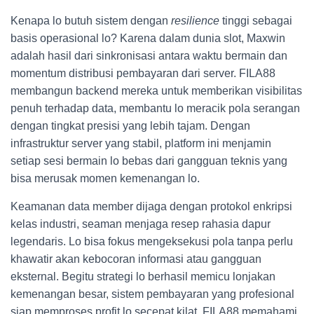
Kenapa lo butuh sistem dengan
resilience
tinggi sebagai
basis operasional lo? Karena dalam dunia slot, Maxwin
adalah hasil dari sinkronisasi antara waktu bermain dan
momentum distribusi pembayaran dari server. FILA88
membangun backend mereka untuk memberikan visibilitas
penuh terhadap data, membantu lo meracik pola serangan
dengan tingkat presisi yang lebih tajam. Dengan
infrastruktur server yang stabil, platform ini menjamin
setiap sesi bermain lo bebas dari gangguan teknis yang
bisa merusak momen kemenangan lo.
Keamanan data member dijaga dengan protokol enkripsi
kelas industri, seaman menjaga resep rahasia dapur
legendaris. Lo bisa fokus mengeksekusi pola tanpa perlu
khawatir akan kebocoran informasi atau gangguan
eksternal. Begitu strategi lo berhasil memicu lonjakan
kemenangan besar, sistem pembayaran yang profesional
siap memproses profit lo secepat kilat. FILA88 memahami