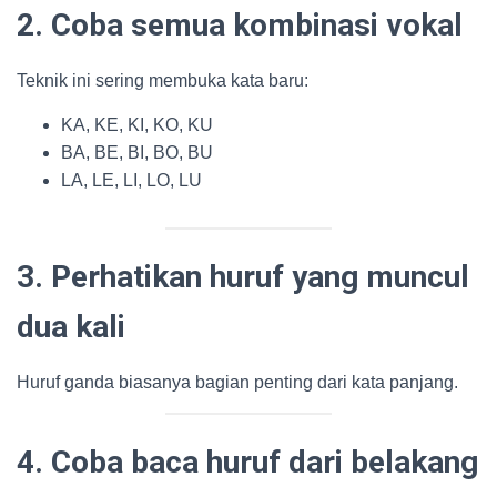
2. Coba semua kombinasi vokal
Teknik ini sering membuka kata baru:
KA, KE, KI, KO, KU
BA, BE, BI, BO, BU
LA, LE, LI, LO, LU
3. Perhatikan huruf yang muncul
dua kali
Huruf ganda biasanya bagian penting dari kata panjang.
4. Coba baca huruf dari belakang