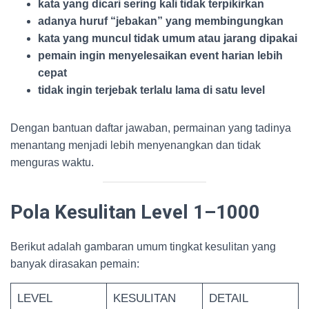
kata yang dicari sering kali tidak terpikirkan
adanya huruf “jebakan” yang membingungkan
kata yang muncul tidak umum atau jarang dipakai
pemain ingin menyelesaikan event harian lebih
cepat
tidak ingin terjebak terlalu lama di satu level
Dengan bantuan daftar jawaban, permainan yang tadinya
menantang menjadi lebih menyenangkan dan tidak
menguras waktu.
Pola Kesulitan Level 1–1000
Berikut adalah gambaran umum tingkat kesulitan yang
banyak dirasakan pemain:
LEVEL
KESULITAN
DETAIL