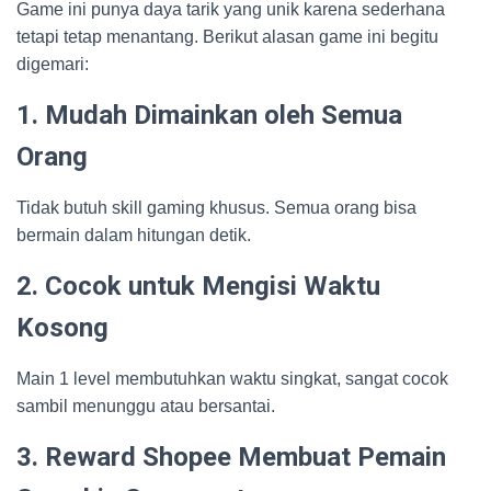
Game ini punya daya tarik yang unik karena sederhana
tetapi tetap menantang. Berikut alasan game ini begitu
digemari:
1. Mudah Dimainkan oleh Semua
Orang
Tidak butuh skill gaming khusus. Semua orang bisa
bermain dalam hitungan detik.
2. Cocok untuk Mengisi Waktu
Kosong
Main 1 level membutuhkan waktu singkat, sangat cocok
sambil menunggu atau bersantai.
3. Reward Shopee Membuat Pemain