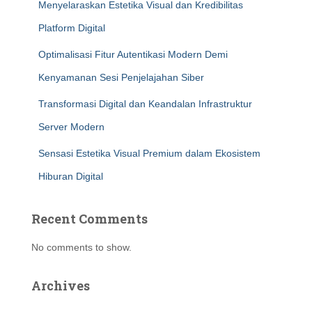
Menyelaraskan Estetika Visual dan Kredibilitas
Platform Digital
Optimalisasi Fitur Autentikasi Modern Demi
Kenyamanan Sesi Penjelajahan Siber
Transformasi Digital dan Keandalan Infrastruktur
Server Modern
Sensasi Estetika Visual Premium dalam Ekosistem
Hiburan Digital
Recent Comments
No comments to show.
Archives