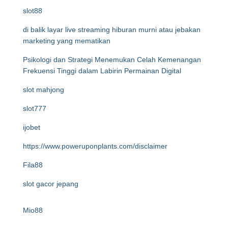
slot88
di balik layar live streaming hiburan murni atau jebakan
marketing yang mematikan
Psikologi dan Strategi Menemukan Celah Kemenangan
Frekuensi Tinggi dalam Labirin Permainan Digital
slot mahjong
slot777
ijobet
https://www.poweruponplants.com/disclaimer
Fila88
slot gacor jepang
Mio88