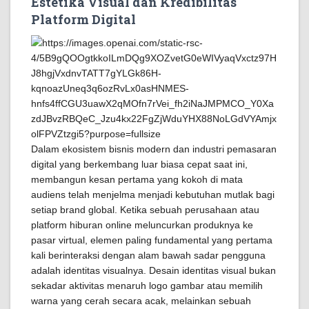
Estetika Visual dan Kredibilitas
Platform Digital
Dalam ekosistem bisnis modern dan industri pemasaran
digital yang berkembang luar biasa cepat saat ini,
membangun kesan pertama yang kokoh di mata
audiens telah menjelma menjadi kebutuhan mutlak bagi
setiap brand global. Ketika sebuah perusahaan atau
platform hiburan online meluncurkan produknya ke
pasar virtual, elemen paling fundamental yang pertama
kali berinteraksi dengan alam bawah sadar pengguna
adalah identitas visualnya. Desain identitas visual bukan
sekadar aktivitas menaruh logo gambar atau memilih
warna yang cerah secara acak, melainkan sebuah