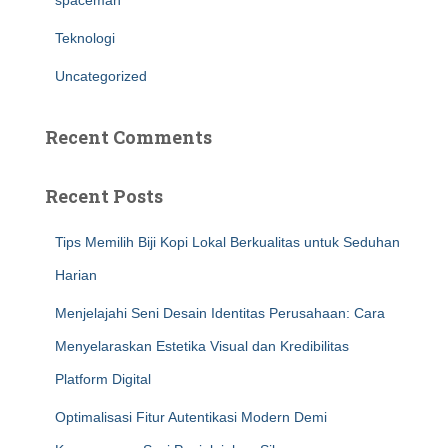
Teknologi
Uncategorized
Recent Comments
Recent Posts
Tips Memilih Biji Kopi Lokal Berkualitas untuk Seduhan
Harian
Menjelajahi Seni Desain Identitas Perusahaan: Cara
Menyelaraskan Estetika Visual dan Kredibilitas
Platform Digital
Optimalisasi Fitur Autentikasi Modern Demi