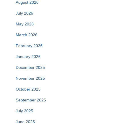
August 2026
July 2026
May 2026
March 2026
February 2026
January 2026
December 2025
November 2025
October 2025
September 2025
July 2025
June 2025