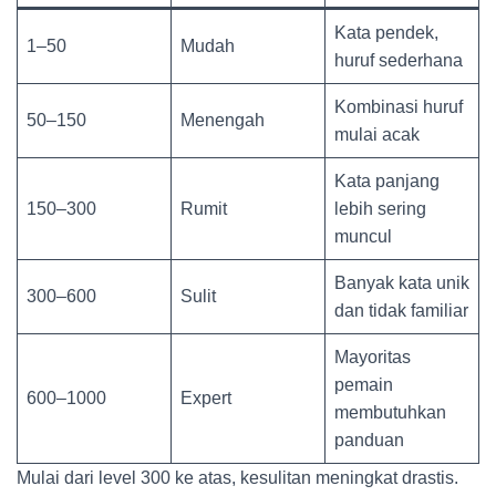
Kata pendek,
1–50
Mudah
huruf sederhana
Kombinasi huruf
50–150
Menengah
mulai acak
Kata panjang
150–300
Rumit
lebih sering
muncul
Banyak kata unik
300–600
Sulit
dan tidak familiar
Mayoritas
pemain
600–1000
Expert
membutuhkan
panduan
Mulai dari level 300 ke atas, kesulitan meningkat drastis.