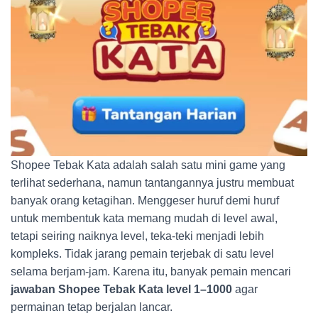
Shopee Tebak Kata adalah salah satu mini game yang
terlihat sederhana, namun tantangannya justru membuat
banyak orang ketagihan. Menggeser huruf demi huruf
untuk membentuk kata memang mudah di level awal,
tetapi seiring naiknya level, teka-teki menjadi lebih
kompleks. Tidak jarang pemain terjebak di satu level
selama berjam-jam. Karena itu, banyak pemain mencari
jawaban Shopee Tebak Kata level 1–1000
agar
permainan tetap berjalan lancar.