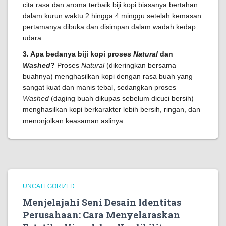
cita rasa dan aroma terbaik biji kopi biasanya bertahan
dalam kurun waktu 2 hingga 4 minggu setelah kemasan
pertamanya dibuka dan disimpan dalam wadah kedap
udara.
3. Apa bedanya biji kopi proses
Natural
dan
Washed
?
Proses
Natural
(dikeringkan bersama
buahnya) menghasilkan kopi dengan rasa buah yang
sangat kuat dan manis tebal, sedangkan proses
Washed
(daging buah dikupas sebelum dicuci bersih)
menghasilkan kopi berkarakter lebih bersih, ringan, dan
menonjolkan keasaman aslinya.
UNCATEGORIZED
Menjelajahi Seni Desain Identitas
Perusahaan: Cara Menyelaraskan