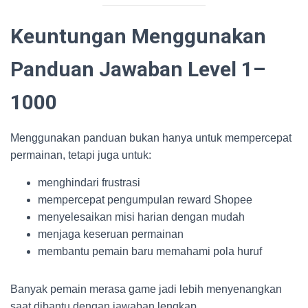
Keuntungan Menggunakan
Panduan Jawaban Level 1–
1000
Menggunakan panduan bukan hanya untuk mempercepat
permainan, tetapi juga untuk:
menghindari frustrasi
mempercepat pengumpulan reward Shopee
menyelesaikan misi harian dengan mudah
menjaga keseruan permainan
membantu pemain baru memahami pola huruf
Banyak pemain merasa game jadi lebih menyenangkan
saat dibantu dengan jawaban lengkap.