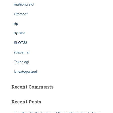
mahjong slot
Otomotif
rtp
rtp slot
SLOT88
spaceman
Teknologi
Uncategorized
Recent Comments
Recent Posts