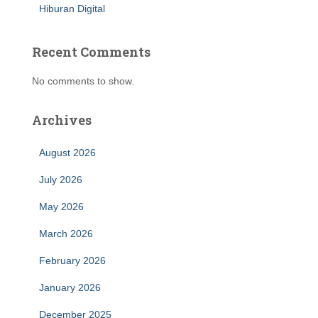
Hiburan Digital
Recent Comments
No comments to show.
Archives
August 2026
July 2026
May 2026
March 2026
February 2026
January 2026
December 2025