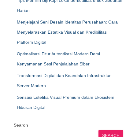
Tips Memilih Biji Kopi Lokal Berkualitas untuk Seduhan
Harian
Menjelajahi Seni Desain Identitas Perusahaan: Cara
Menyelaraskan Estetika Visual dan Kredibilitas
Platform Digital
Optimalisasi Fitur Autentikasi Modern Demi
Kenyamanan Sesi Penjelajahan Siber
Transformasi Digital dan Keandalan Infrastruktur
Server Modern
Sensasi Estetika Visual Premium dalam Ekosistem
Hiburan Digital
Search
SEARCH