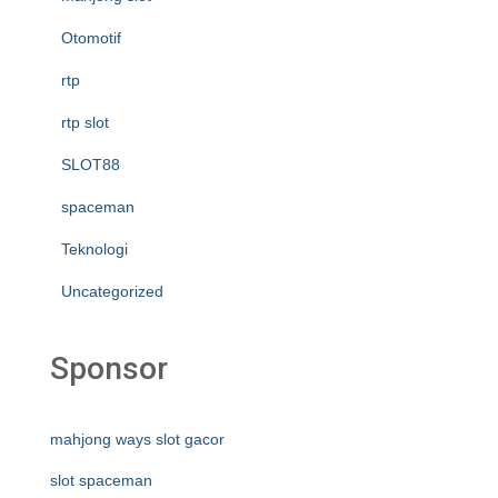
Otomotif
rtp
rtp slot
SLOT88
spaceman
Teknologi
Uncategorized
Sponsor
mahjong ways slot gacor
slot spaceman