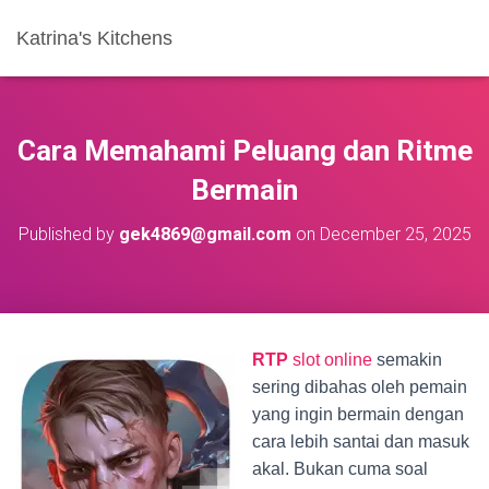
Katrina's Kitchens
Cara Memahami Peluang dan Ritme
Bermain
Published by
gek4869@gmail.com
on
December 25, 2025
RTP
slot online
semakin
sering dibahas oleh pemain
yang ingin bermain dengan
cara lebih santai dan masuk
akal. Bukan cuma soal